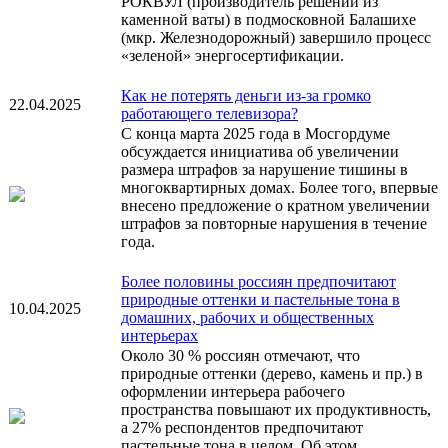
РОКВУЛ (производитель решений из
каменной ваты) в подмосковной Балашихе
(мкр. Железнодорожный) завершило процесс
«зеленой» энергосертификации.
Как не потерять деньги из-за громко
22.04.2025
работающего телевизора?
С конца марта 2025 года в Мосгордуме
обсуждается инициатива об увеличении
размера штрафов за нарушение тишины в
многоквартирных домах. Более того, впервые
внесено предложение о кратном увеличении
штрафов за повторные нарушения в течение
года.
Более половины россиян предпочитают
природные оттенки и пастельные тона в
10.04.2025
домашних, рабочих и общественных
интерьерах
Около 30 % россиян отмечают, что
природные оттенки (дерево, камень и пр.) в
оформлении интерьера рабочего
пространства повышают их продуктивность,
а 27% респондентов предпочитают
пастельные тона в целом. Об этом