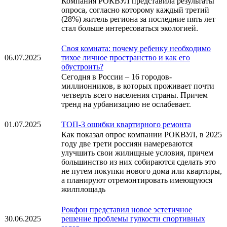
Компания РОКВУЛ представила результаты
опроса, согласно которому каждый третий
(28%) житель региона за последние пять лет
стал больше интересоваться экологией.
Своя комната: почему ребенку необходимо
06.07.2025
тихое личное пространство и как его
обустроить?
Сегодня в России – 16 городов-
миллионников, в которых проживает почти
четверть всего населения страны. Причем
тренд на урбанизацию не ослабевает.
01.07.2025
ТОП-3 ошибки квартирного ремонта
Как показал опрос компании РОКВУЛ, в 2025
году две трети россиян намереваются
улучшить свои жилищные условия, причем
большинство из них собираются сделать это
не путем покупки нового дома или квартиры,
а планируют отремонтировать имеющуюся
жилплощадь
Рокфон представил новое эстетичное
30.06.2025
решение проблемы гулкости спортивных