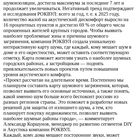
шумоизоляции, достигла максимума за последние 7 лет и
продолжает увеличиваться. Негативный тренд подтверждают
и исследования РОКВУЛ: всего за год, т. е. к 2025 году,
количество жалоб на акустический дискомфорт выросло на
16 процентных пунктов и достигло 69 % от общего числа
опрошенных жителей крупных городов. Чтобы выявить
наиболее проблемные зоны и причины шумового
загрязнения, компания РОКВУЛ создала уникальную
интерактивную карту шума, где каждый, кому мешает шум в
доме и его окрестностях, может оставить соответствующую
отметку. Карта поможет жителям узнать о наиболее шумных
городских районах, а застройщикам — поднять
привлекательность новых проектов путем повышения
уровня акустического комфорта.
«Проект рассчитан на длительное время. Постепенно мы
планируем составить карту шумового загрязнения, которая,
позволит выявить его основные источники, а также понять,
какой именно шум больше всего беспокоит россиян из
разных регионов страны. Это поможет в разработке новых
решений для защиты от излишнего шума, а тем, кто
планирует покупку недвижимости, позволит выявить
наиболее шумные районы города», — комментирует
Александр Коршунов, менеджер по развитию сегментов DIY
и Акустика компании РОКВУЛ.
Каждый, кому дома мешают посторонние звуки, может