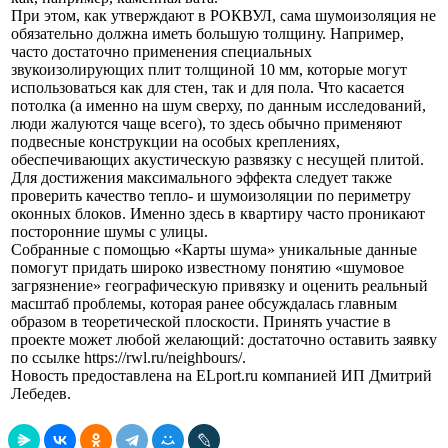
При этом, как утверждают в РОКВУЛ, сама шумоизоляция не
обязательно должна иметь большую толщину. Например,
часто достаточно применения специальных
звукоизолирующих плит толщиной 10 мм, которые могут
использоваться как для стен, так и для пола. Что касается
потолка (а именно на шум сверху, по данным исследований,
люди жалуются чаще всего), то здесь обычно применяют
подвесные конструкции на особых креплениях,
обеспечивающих акустическую развязку с несущей плитой.
Для достижения максимального эффекта следует также
проверить качество тепло- и шумоизоляции по периметру
оконных блоков. Именно здесь в квартиру часто проникают
посторонние шумы с улицы.
Собранные с помощью «Карты шума» уникальные данные
помогут придать широко известному понятию «шумовое
загрязнение» географическую привязку и оценить реальный
масштаб проблемы, которая ранее обсуждалась главным
образом в теоретической плоскости. Принять участие в
проекте может любой желающий: достаточно оставить заявку
по ссылке https://rwl.ru/neighbours/.
Новость предоставлена на ELport.ru компанией ИП Дмитрий
Лебедев.