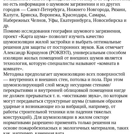
но есть информация о шумовом загрязнении и из других
городов — Санкт-Петербурга, Нижнего Новгорода, Рязани,
Калуги, Брянска, Воронежа, Краснодара, Самары,
Набережных Челнов, Уфы, Екатеринбурга, Новосибирска и
др.
Помимо исследования географии шумового загрязнения,
проект «Карта шума» позволит изучить качество
шумоизоляции жилой застройки и выбрать оптимальные
решения для защиты от посторонних звуков. Как отмечает
Александр Коршунов (РОКВУЛ), универсальным способом
изоляции жилых помещений от внешних шумов является
технология, которую специалисты называют «комната в
комнате».
Методика предполагает шумоизоляцию всех поверхностей
— внутренних и внешних стен, потолка и пола. При этом
шумоизолирующий слой между несущими стенами/
перекрытиями и внутренней облицовкой помещения нигде
не должен прерываться т. н. «мостиками звука», по которым
могут передаваться структурные шумы (главным образом
ударные и возникающие из-за вибраций, например, от
работы строительной техники или падения тяжелых
конструкций). Для шумоизоляции в жилом секторе
нормативами разрешено применять только решения на
основе пожаробезопасных и экологичных материалов, таких
как, например, каменная вата.