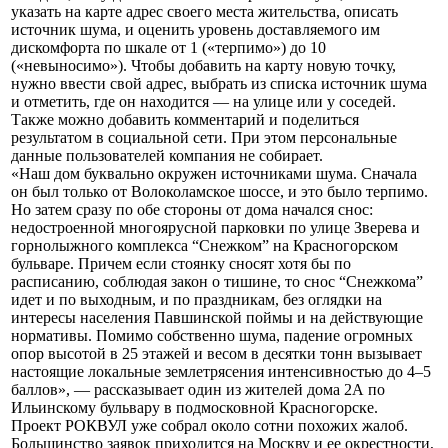
указать на карте адрес своего места жительства, описать
источник шума, и оценить уровень доставляемого им
дискомфорта по шкале от 1 («терпимо») до 10
(«невыносимо»). Чтобы добавить на карту новую точку,
нужно ввести свой адрес, выбрать из списка источник шума
и отметить, где он находится — на улице или у соседей.
Также можно добавить комментарий и поделиться
результатом в социальной сети. При этом персональные
данные пользователей компания не собирает.
«Наш дом буквально окружен источниками шума. Сначала
он был только от Волоколамское шоссе, и это было терпимо.
Но затем сразу по обе стороны от дома начался снос:
недостроенной многоярусной парковки по улице Зверева и
горнолыжного комплекса “Снежком” на Красногорском
бульваре. Причем если стоянку сносят хотя бы по
расписанию, соблюдая закон о тишине, то снос “Снежкома”
идет и по выходным, и по праздникам, без оглядки на
интересы населения Павшинской поймы и на действующие
нормативы. Помимо собственно шума, падение огромных
опор высотой в 25 этажей и весом в десятки тонн вызывает
настоящие локальные землетрясения интенсивностью до 4–5
баллов», — рассказывает один из жителей дома 2А по
Ильинскому бульвару в подмосковной Красногорске.
Проект РОКВУЛ уже собрал около сотни похожих жалоб.
Большинство заявок приходится на Москву и ее окрестности,