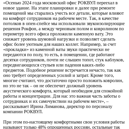
«Осенью 2024 года московский офис РОКВУЛ переехал в
новое здание. На этапе планировки и далее при ремонте
помещений мы старались учесть все детали, которые влияют
на комфорт сотрудников на рабочем месте. Так, в качестве
потолков в опен-спейсе мы использовали звукоизолирующие
решения Рокфон, а между черновым полом и ковролином по
периметру всего офиса проложили каменную вату. Это
снижает уровень шумовой нагрузки и позволяет сделать
офис более уютным для наших коллег. Например, за счет
«прокладки» из каменной ваты звуки практически не
передаются по полу, то есть, в помещении, где работают
десятки сотрудников, почти не слышен топот, стук каблуков,
передвигающихся стульев или падения каких-либо
предметов. Подобное решение встречается нечасто, так как
оно требует определенных усилий и затрат. Кроме того,
многие считают, что достаточно просто положить ковролин,
но это не так – он не обеспечит должный уровень
акустического комфорта, который необходим для спокойной
работы и концентрации. Для нас это важная часть заботы о
сотрудниках и их самочувствии на рабочем месте», –
рассказывает Ирина Лиманова, директор по персоналу
компании РОКВУЛ.
При этом по-настоящему комфортными свои условия работы
называют только 48% опрошенных россиян, остальные так