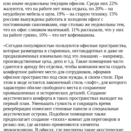
или иначе недовольны текущим офисом. Среди них 22%
жалуются, что на работе нет зоны отдыха, по 20% – на
неудобную мебель и шум, 19% – на старую технику. 15%
россиян вынуждены работать в холодном офисе с
постоянными сквозняками, еще столько же недовольны тем,
что их офис слишком маленький. 11% рассказали, что у них
на работе грязно, 10% – что нет кофемашины.
«Сегодня популярностью пользуются офисные пространства,
которые размещены в старинных, нестандартных и даже не
предназначенных изначально под это локациях – например,
производственные цеха, депо и т.д. Такие помещения часто
сдаются в аренду без отделки, чтобы компания могла создать
комфортное рабочее место для сотрудников, оформив
офисное пространство под свои нужды, в своем стиле. При
этом в моде остается лаконичный стиль «лофт», для которого
характерно обилие свободного места и сохранение
промышленных и исторических деталей. Создание
акустического комфорта в таких пространствах выходит на
первый план. Уменьшать гулкость и сокращать время
реверберации помогают стеновые панели и специальные
акустические острова. Подобное помещение также
предполагает создание «тихих» комнат для переговоров и
релакс-зон, где активно применяются элементы
звукоизоляции. В офисах, где внедрены такие акустические