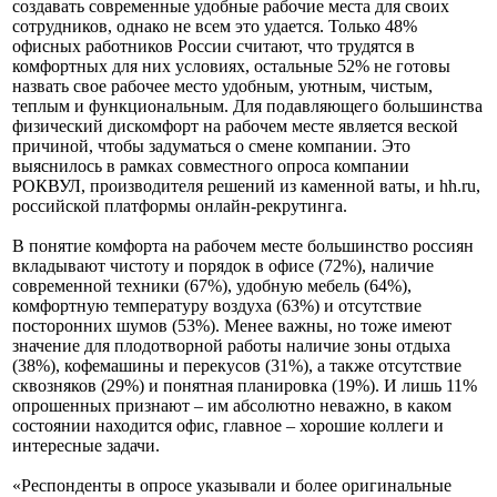
создавать современные удобные рабочие места для своих
сотрудников, однако не всем это удается. Только 48%
офисных работников России считают, что трудятся в
комфортных для них условиях, остальные 52% не готовы
назвать свое рабочее место удобным, уютным, чистым,
теплым и функциональным. Для подавляющего большинства
физический дискомфорт на рабочем месте является веской
причиной, чтобы задуматься о смене компании. Это
выяснилось в рамках совместного опроса компании
РОКВУЛ, производителя решений из каменной ваты, и hh.ru,
российской платформы онлайн-рекрутинга.
В понятие комфорта на рабочем месте большинство россиян
вкладывают чистоту и порядок в офисе (72%), наличие
современной техники (67%), удобную мебель (64%),
комфортную температуру воздуха (63%) и отсутствие
посторонних шумов (53%). Менее важны, но тоже имеют
значение для плодотворной работы наличие зоны отдыха
(38%), кофемашины и перекусов (31%), а также отсутствие
сквозняков (29%) и понятная планировка (19%). И лишь 11%
опрошенных признают – им абсолютно неважно, в каком
состоянии находится офис, главное – хорошие коллеги и
интересные задачи.
«Респонденты в опросе указывали и более оригинальные