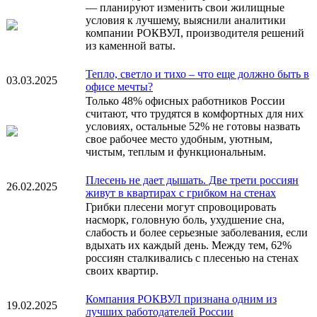
— планируют изменить свои жилищные
условия к лучшему, выяснили аналитики
компании РОКВУЛ, производителя решений
из каменной ваты.
Тепло, светло и тихо – что еще должно быть в
03.03.2025
офисе мечты?
Только 48% офисных работников России
считают, что трудятся в комфортных для них
условиях, остальные 52% не готовы назвать
свое рабочее место удобным, уютным,
чистым, теплым и функциональным.
Плесень не дает дышать. Две трети россиян
26.02.2025
живут в квартирах с грибком на стенах
Грибки плесени могут спровоцировать
насморк, головную боль, ухудшение сна,
слабость и более серьезные заболевания, если
вдыхать их каждый день. Между тем, 62%
россиян сталкивались с плесенью на стенах
своих квартир.
Компания РОКВУЛ признана одним из
19.02.2025
лучших работодателей России