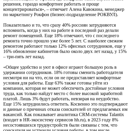
решения, гораздо комфортнее работать и проще
концентрироваться», – отмечает Алена Кавокина, менеджер
по маркетингу Рокфон (бизнес-подразделение РОКВУЛ).
Показательно и то, что сразу 40% россиян затрудняются
вспомнить, когда у них на работе в последний раз делали
ремонт помещений. Еще 18% отмечают, что с последнего
ремонта точно прошло уже более 5 лет. С наиболее свежим
ремонтом работают только 12% офисных сотрудников, еще у
16% обновление кабинетов было около двух лет назад, у 15%
– три-пять лет назад.
«Общее удобство и уют в офисе играют большую роль в
удержании сотрудников. 18% готовы сменить работодателя
несмотря ни на что, если он не предоставляет комфортные
условия для работы. Еще 63% также готовы уйти из
компании, которая не может обеспечить достойные условия
труда, как только найдут место с более высокой заработной
платой. Лишь 3% будут работать, невзирая на неудобство.
Еще 15% затруднились ответить. Косвенно это подтверждают
и данные о причинах отказа соискателей от предлагаемых им
вакансий. Как показывает аналитика CRM-системы Talantix
(входит в HR-экосистему сервисов hh.ru), в 2023 году 8%
несостоявшихся трудоустройств были связаны с тем, что
соискателя не устроили условия работы, в том числе,