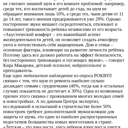
не считают лишний шум в его комнате проблемой: например,
среди тех, кто воспитывает детей до года, на шум не
обращают внимания лишь 10%, а среди тех, чьим детям от 11
до 14 лет, такого мнения придерживаются уже 29%. Однако
посторонние звуки мешают сосредоточиться, отвлекают и
повышают тревожность ребенка независимо от его возраста.
«Акустический комфорт – это важнейший аспект
жизнедеятельности детей, он позволяет создать атмосферу
уюта и почувствовать себя защищенным. Дом и семья –
основные факторы, влияющие на развитие личности ребёнка.
Поэтому здесь все должно работать на эффект безопасности,
без посторонних тревожащих и пугающих звуков», – говорит
Кира Макарова, детский психолог, нейропсихолог и
преподаватель.
Еще одно любопытное наблюдение из опроса РОКВУЛ
связано с тем, что шум от ремонта наиболее сильно
досаждает семьям с грудничками (40%, тогда как в остальных
случаях показатель не достигает и 30%). Одна из возможных
причин этого связана с проживанием многих молодых семей
в новостройках. А по данным Центра экспертиз,
исследований и испытаний в строительстве более 50%
новостроек требуют дополнительной звукоизоляции для
защиты от шума, это один из наиболее распространенных
недостатков большинства новых многоэтажек в стране.
«Детская – это зона роста, здесь ребенок взрослеет и учится