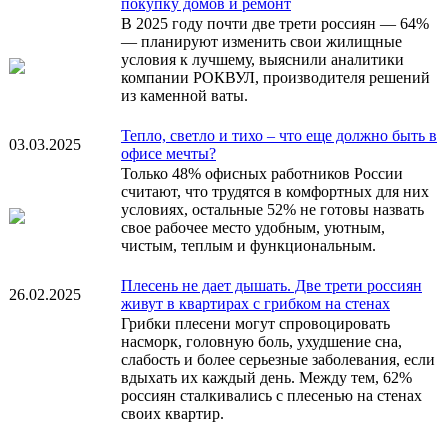
покупку домов и ремонт
В 2025 году почти две трети россиян — 64%
— планируют изменить свои жилищные
условия к лучшему, выяснили аналитики
компании РОКВУЛ, производителя решений
из каменной ваты.
Тепло, светло и тихо – что еще должно быть в
03.03.2025
офисе мечты?
Только 48% офисных работников России
считают, что трудятся в комфортных для них
условиях, остальные 52% не готовы назвать
свое рабочее место удобным, уютным,
чистым, теплым и функциональным.
Плесень не дает дышать. Две трети россиян
26.02.2025
живут в квартирах с грибком на стенах
Грибки плесени могут спровоцировать
насморк, головную боль, ухудшение сна,
слабость и более серьезные заболевания, если
вдыхать их каждый день. Между тем, 62%
россиян сталкивались с плесенью на стенах
своих квартир.