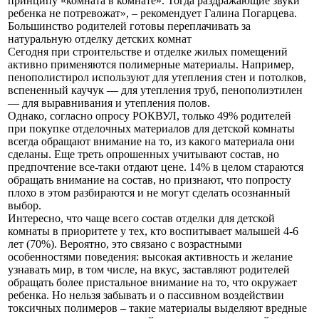
принципу «комната в комнате». Тогда раздражающие звуки
ребенка не потревожат», – рекомендует Галина Погарцева.
Большинство родителей готовы переплачивать за
натуральную отделку детских комнат
Сегодня при строительстве и отделке жилых помещений
активно применяются полимерные материалы. Например,
пенополистирол используют для утепления стен и потолков,
вспененный каучук — для утепления труб, пенополиэтилен
— для выравнивания и утепления полов.
Однако, согласно опросу РОКВУЛ, только 49% родителей
при покупке отделочных материалов для детской комнаты
всегда обращают внимание на то, из какого материала они
сделаны. Еще треть опрошенных учитывают состав, но
предпочтение все-таки отдают цене. 14% в целом стараются
обращать внимание на состав, но признают, что попросту
плохо в этом разбираются и не могут сделать осознанный
выбор.
Интересно, что чаще всего состав отделки для детской
комнаты в приоритете у тех, кто воспитывает малышей 4-6
лет (70%). Вероятно, это связано с возрастными
особенностями поведения: высокая активность и желание
узнавать мир, в том числе, на вкус, заставляют родителей
обращать более пристальное внимание на то, что окружает
ребенка. Но нельзя забывать и о пассивном воздействии
токсичных полимеров – такие материалы выделяют вредные