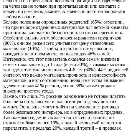
вещества на протяжении всей эксплуатации и воздействуют
на человека не только при проглатывании или контакте с
кожей, но и через вдыхание. А значит, влияют на здоровье в
любом возрасте.
Больше половины опрошенных родителей (65%) отметили,
что при выборе отделочных материалов для детской комнаты
принципиально важны безопасность и гипоаллергенность.
Особенно сильно этим обеспокоены родители грудничков
(80%), они же реже всего учитывают цену отделочных
материалов (10%). Такой критерий как натуральность,
находится на втором месте, он важен для 46% семей.
Интересно, что этот показатель оказался самым низким в
семьях с малышами до 1 года (всего 20%), а самым высоким –
там, где детям уже исполнилось 4-6 лет (60%). 44% родителей
считают, что важно учитывать прочность и износостойкость
материалов, а вот соотношению цены и качества внимание
уделяют только 41% респондентов. 38% также придают
значение простоте ухода.
Важно, что лишь 7% россиян однозначно не готовы платить
больше за натуральную и экологичную отделку детских
комнат. Остальные могут пойти на увеличение трат ради
более безопасного интерьера, но в определенных пределах.
Так, каждый седьмой согласен на это, если разница по
стоимости будет менее 10%, каждый четвертый не против
переплатить в пределах 20%, каждый третий – в пределах