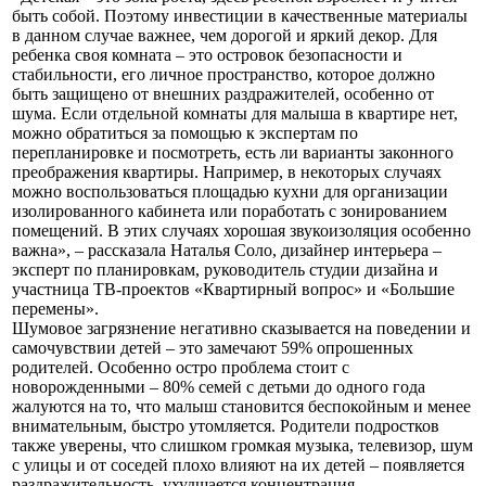
быть собой. Поэтому инвестиции в качественные материалы
в данном случае важнее, чем дорогой и яркий декор. Для
ребенка своя комната – это островок безопасности и
стабильности, его личное пространство, которое должно
быть защищено от внешних раздражителей, особенно от
шума. Если отдельной комнаты для малыша в квартире нет,
можно обратиться за помощью к экспертам по
перепланировке и посмотреть, есть ли варианты законного
преображения квартиры. Например, в некоторых случаях
можно воспользоваться площадью кухни для организации
изолированного кабинета или поработать с зонированием
помещений. В этих случаях хорошая звукоизоляция особенно
важна», – рассказала Наталья Соло, дизайнер интерьера –
эксперт по планировкам, руководитель студии дизайна и
участница ТВ-проектов «Квартирный вопрос» и «Большие
перемены».
Шумовое загрязнение негативно сказывается на поведении и
самочувствии детей – это замечают 59% опрошенных
родителей. Особенно остро проблема стоит с
новорожденными – 80% семей с детьми до одного года
жалуются на то, что малыш становится беспокойным и менее
внимательным, быстро утомляется. Родители подростков
также уверены, что слишком громкая музыка, телевизор, шум
с улицы и от соседей плохо влияют на их детей – появляется
раздражительность, ухудшается концентрация.