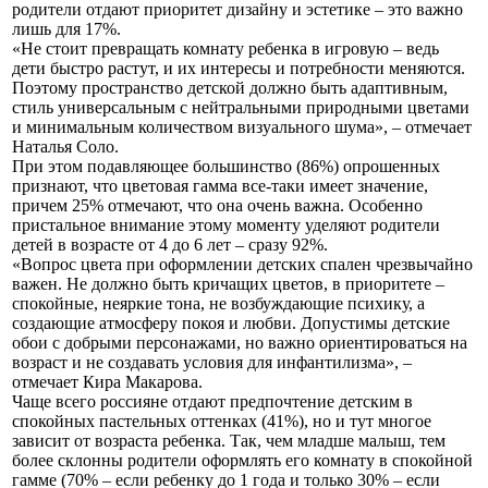
родители отдают приоритет дизайну и эстетике – это важно
лишь для 17%.
«Не стоит превращать комнату ребенка в игровую – ведь
дети быстро растут, и их интересы и потребности меняются.
Поэтому пространство детской должно быть адаптивным,
стиль универсальным с нейтральными природными цветами
и минимальным количеством визуального шума», – отмечает
Наталья Соло.
При этом подавляющее большинство (86%) опрошенных
признают, что цветовая гамма все-таки имеет значение,
причем 25% отмечают, что она очень важна. Особенно
пристальное внимание этому моменту уделяют родители
детей в возрасте от 4 до 6 лет – сразу 92%.
«Вопрос цвета при оформлении детских спален чрезвычайно
важен. Не должно быть кричащих цветов, в приоритете –
спокойные, неяркие тона, не возбуждающие психику, а
создающие атмосферу покоя и любви. Допустимы детские
обои с добрыми персонажами, но важно ориентироваться на
возраст и не создавать условия для инфантилизма», –
отмечает Кира Макарова.
Чаще всего россияне отдают предпочтение детским в
спокойных пастельных оттенках (41%), но и тут многое
зависит от возраста ребенка. Так, чем младше малыш, тем
более склонны родители оформлять его комнату в спокойной
гамме (70% – если ребенку до 1 года и только 30% – если