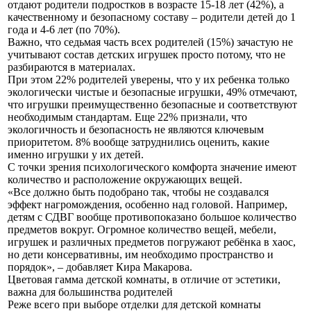
отдают родители подростков в возрасте 15-18 лет (42%), а
качественному и безопасному составу – родители детей до 1
года и 4-6 лет (по 70%).
Важно, что седьмая часть всех родителей (15%) зачастую не
учитывают состав детских игрушек просто потому, что не
разбираются в материалах.
При этом 22% родителей уверены, что у их ребенка только
экологически чистые и безопасные игрушки, 49% отмечают,
что игрушки преимущественно безопасные и соответствуют
необходимым стандартам. Еще 22% признали, что
экологичность и безопасность не являются ключевым
приоритетом. 8% вообще затруднились оценить, какие
именно игрушки у их детей.
С точки зрения психологического комфорта значение имеют
количество и расположение окружающих вещей.
«Все должно быть подобрано так, чтобы не создавался
эффект нагромождения, особенно над головой. Например,
детям с СДВГ вообще противопоказано большое количество
предметов вокруг. Огромное количество вещей, мебели,
игрушек и различных предметов погружают ребёнка в хаос,
но дети консервативны, им необходимо пространство и
порядок», – добавляет Кира Макарова.
Цветовая гамма детской комнаты, в отличие от эстетики,
важна для большинства родителей
Реже всего при выборе отделки для детской комнаты