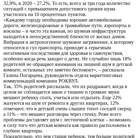
32,9%, в 2020 – 27,2%. То есть, всего за три года количество
ситуаций с превышением допустимого уровня шума
участилось на 10 процентных пунктов.
«Каждому городу необходимы хорошие автомобильные
дороги, железнодорожные и трамвайные пути, аэропорты и
вокзалы – и часто эта важная, но шумная инфраструктура
находится в непосредственной близости от жилых домов.
Вибрация и антропогенное шумовое загрязнение, к которому
относится и гул транспорта, приводят к серьезным
негативным последствиям для здоровья и самочувствия,
особенно когда речь заходит о детях. Не случайно лишь 18%
родителей не обращают внимания на лишний шум в детской
комнате, остальных это заметно беспокоит», – рассказала
Галина Погарцева, руководитель отдела маркетинговых
коммуникаций компании РОКВУЛ.
Так, 35% родителей рассказали, что их раздражает, когда в
целом не соблюдается закон о тишине и громкие звуки
мешают ребенку спать, учиться или отдыхать. Еще 22%
жалуются на шум от ремонта в других квартирах, 12%
отмечают, что в детской очень слышен топот соседей сверху,
а 11% – что мешают разговоры через стенку. Реже всего
проблемы доставляет шум с лестничной клетки – возможно,
в силу того что детская комната как правило расположена в
глубине квартиры.
Показательно, что чем старше ребенок, тем больше родителей