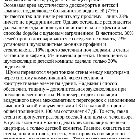
Осознавая вред акустического дискомфорта в детской
комнате, подавляющее большинство родителей (77%)
пытаются так или иначе решить эту проблему – лишь 23%
ничего не предпринимают. Однако остальные респонденты
далеко не всегда используют действительно эффективные
способы борьбы с шумовым загрязнением. В частности, 30%
семей просто договариваются с соседями не шуметь, 23%
установили шумозащитные оконные профили и
стеклопакеты, 18% просто застелили пол коврами, а стены
заставили шкафами, 6% поменяли розетки. Полноценную
шумоизоляцию детской комнаты сделали только 30%
родителей.
«Шумы передаются через тонкие стены между квартирами,
через систему коммуникаций, через несущие и
конструктивные элементы здания. Надежный способ
обеспечить тишину – дополнительная звукоизоляция при
помощи каменной ваты. Например, индекс изоляции
воздушного шума межкомнатных перегородок с заполнением
каменной ватой и двумя листами ГКЛ с каждой стороны
общей толщиной в 100 мм составляет 47 дБ. То есть, такая
стена не пропустит разговор соседей или шум от телевизора.
В целях экономии можно сделать звукоизоляцию не всей
квартиры, а только детской комнаты. Главное, охватить все
стены, пол и потолок, то есть, монтировать изоляцию по