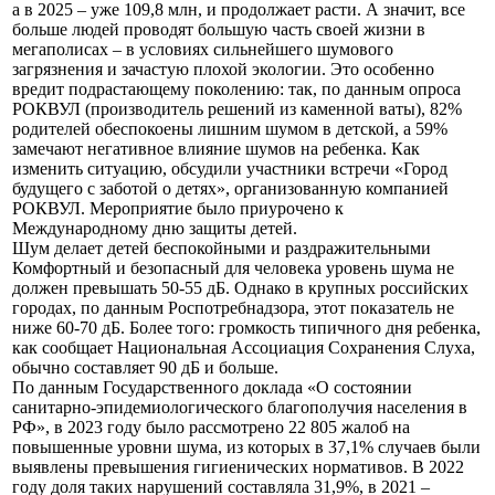
а в 2025 – уже 109,8 млн, и продолжает расти. А значит, все
больше людей проводят большую часть своей жизни в
мегаполисах – в условиях сильнейшего шумового
загрязнения и зачастую плохой экологии. Это особенно
вредит подрастающему поколению: так, по данным опроса
РОКВУЛ (производитель решений из каменной ваты), 82%
родителей обеспокоены лишним шумом в детской, а 59%
замечают негативное влияние шумов на ребенка. Как
изменить ситуацию, обсудили участники встречи «Город
будущего с заботой о детях», организованную компанией
РОКВУЛ. Мероприятие было приурочено к
Международному дню защиты детей.
Шум делает детей беспокойными и раздражительными
Комфортный и безопасный для человека уровень шума не
должен превышать 50-55 дБ. Однако в крупных российских
городах, по данным Роспотребнадзора, этот показатель не
ниже 60-70 дБ. Более того: громкость типичного дня ребенка,
как сообщает Национальная Ассоциация Сохранения Слуха,
обычно составляет 90 дБ и больше.
По данным Государственного доклада «О состоянии
санитарно-эпидемиологического благополучия населения в
РФ», в 2023 году было рассмотрено 22 805 жалоб на
повышенные уровни шума, из которых в 37,1% случаев были
выявлены превышения гигиенических нормативов. В 2022
году доля таких нарушений составляла 31,9%, в 2021 –