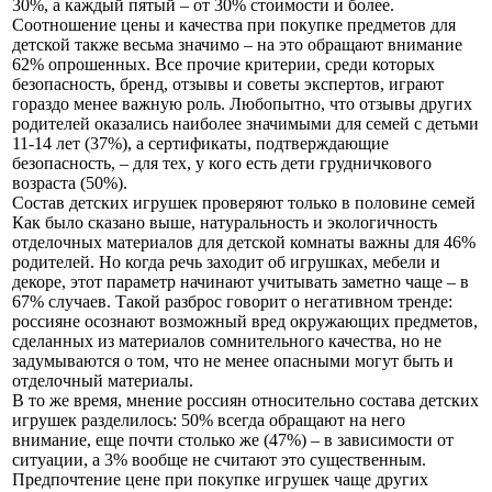
30%, а каждый пятый – от 30% стоимости и более.
Соотношение цены и качества при покупке предметов для
детской также весьма значимо – на это обращают внимание
62% опрошенных. Все прочие критерии, среди которых
безопасность, бренд, отзывы и советы экспертов, играют
гораздо менее важную роль. Любопытно, что отзывы других
родителей оказались наиболее значимыми для семей с детьми
11-14 лет (37%), а сертификаты, подтверждающие
безопасность, – для тех, у кого есть дети грудничкового
возраста (50%).
Состав детских игрушек проверяют только в половине семей
Как было сказано выше, натуральность и экологичность
отделочных материалов для детской комнаты важны для 46%
родителей. Но когда речь заходит об игрушках, мебели и
декоре, этот параметр начинают учитывать заметно чаще – в
67% случаев. Такой разброс говорит о негативном тренде:
россияне осознают возможный вред окружающих предметов,
сделанных из материалов сомнительного качества, но не
задумываются о том, что не менее опасными могут быть и
отделочный материалы.
В то же время, мнение россиян относительно состава детских
игрушек разделилось: 50% всегда обращают на него
внимание, еще почти столько же (47%) – в зависимости от
ситуации, а 3% вообще не считают это существенным.
Предпочтение цене при покупке игрушек чаще других