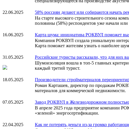
специализирующееся на производстве акустиче
22.06.2025
58% россиян делают или собираются начать рем
На старте высокого строительного сезона ком
половины (58%) респондентов уже начали или 
16.06.2025
Карта шума: инициатива РОКВУЛ поможет выя
Компания РОКВУЛ создала уникальную интеракт
Карта поможет жителям узнать о наиболее шу
31.05.2025
Российские туристы рассказали, что для них 
Шумоизоляция вошла в топ-5 главных критерие
каждый третий турист.
18.05.2025
Производители стройматериалов переориенти
Роман Карташев, директор по продажам РОКВ
материалов для коммерческой недвижимости.
07.05.2025
Завод РОКВУЛ в Железнодорожном полностью 
В апреле 2025 года предприятие компании РО
«зеленой» энергосертификации.
22.04.2025
Как не потерять деньги из-за громко работающ