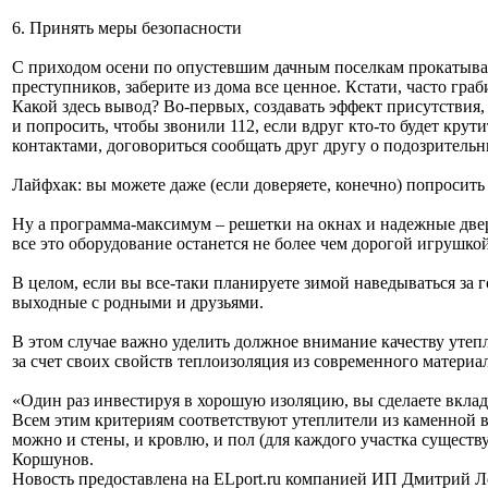
6. Принять меры безопасности
С приходом осени по опустевшим дачным поселкам прокатывает
преступников, заберите из дома все ценное. Кстати, часто гр
Какой здесь вывод? Во-первых, создавать эффект присутствия,
и попросить, чтобы звонили 112, если вдруг кто-то будет кру
контактами, договориться сообщать друг другу о подозрительны
Лайфхак: вы можете даже (если доверяете, конечно) попросить 
Ну а программа-максимум – решетки на окнах и надежные две
все это оборудование останется не более чем дорогой игрушкой
В целом, если вы все-таки планируете зимой наведываться за г
выходные с родными и друзьями.
В этом случае важно уделить должное внимание качеству утеплит
за счет своих свойств теплоизоляция из современного материа
«Один раз инвестируя в хорошую изоляцию, вы сделаете вклад 
Всем этим критериям соответствуют утеплители из каменной
можно и стены, и кровлю, и пол (для каждого участка сущест
Коршунов.
Новость предоставлена на ELport.ru компанией ИП Дмитрий Л