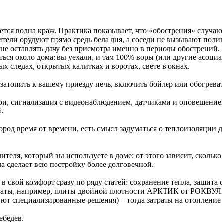
ся волна краж. Практика показывает, что «обострения» случают
абители орудуют прямо средь бела дня, а соседи не вызывают пол
 не оставлять дачу без присмотра именно в периоды обострений
титься около дома: вы уехали, и там 100% воры (или другие асоц
х следах, открытых калитках и воротах, свете в окнах.
затопить к вашему приезду печь, включить бойлер или обогреват
ри, сигнализация с видеонаблюдением, датчиками и оповещением
.
ород время от времени, есть смысл задуматься о теплоизоляции д
еля, который вы используете в доме: от этого зависит, сколько т
ла сделает всю постройку более долговечной.
в свой комфорт сразу по ряду статей: сохранение тепла, защита
 ваты, например, плиты двойной плотности АРКТИК от РОКВУЛ. 
вуют специализированные решения) – тогда затраты на отопление
ебедев.