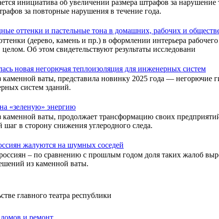
ается инициатива об увеличении размера штрафов за нарушение
рафов за повторные нарушения в течение года.
ные оттенки и пастельные тона в домашних, рабочих и обществ
оттенки (дерево, камень и пр.) в оформлении интерьера рабочег
 целом. Об этом свидетельствуют результаты исследовани
лась новая негорючая теплоизоляция для инженерных систем
 каменной ваты, представила новинку 2025 года — негорючие
ерных систем зданий.
на «зеленую» энергию
каменной ваты, продолжает трансформацию своих предприятий 
й шаг в сторону снижения углеродного следа.
оссиян жалуются на шумных соседей
оссиян – по сравнению с прошлым годом доля таких жалоб выро
ешений из каменной ваты.
тве главного театра республики
 домов и ремонт