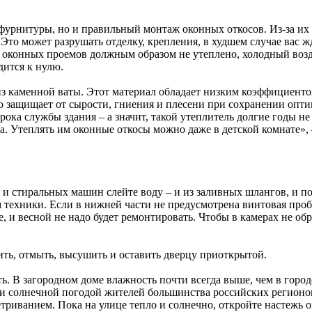
 фурнитуры, но и правильный монтаж оконных откосов. Из-за их
. Это может разрушать отделку, крепления, в худшем случае вас ж
г оконных проемов должным образом не утеплено, холодный возд
дится к нулю.
з каменной ваты. Этот материал обладает низким коэффициенто
что защищает от сырости, гниения и плесени при сохранении оп
ока службы здания – а значит, такой утеплитель долгие годы не 
а. Утеплять им оконные откосы можно даже в детской комнате»
и стиральных машин слейте воду – и из заливных шлангов, и по
ехники. Если в нижней части не предусмотрена винтовая пробка
, и весной не надо будет ремонтировать. Чтобы в камерах не о
ить, отмыть, высушить и оставить дверцу приоткрытой.
ь. В загородном доме влажность почти всегда выше, чем в городс
й и солнечной погодой жителей большинства российских регионов
риванием. Пока на улице тепло и солнечно, откройте настежь о