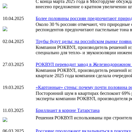
С конца марта 2025 года в Мосгордуме обсужд
внесено предложение о кратном увеличении шт
10.04.2025
Более половины россиян предпочитают природ
Около 30 % россиян отмечают, что природные 
респондентов предпочитают пастельные тона в
02.04.2025
Трубы будут целы: на российском рынке появи
Компания РОКВУЛ, производитель решений из
специально для тепло- и звукоизоляции инжен
27.03.2025
РОКВУЛ переводит завод в Железнодорожном 
Компания РОКВУЛ, производитель решений из 
квартале 2025 года компания сделала очередно
19.03.2025
«Картонные» стены: почему почти половина р
Посторонний шум в квартирах беспокоит 69% р
эксперты компании РОКВУЛ, производителя р
11.03.2025
Бриллиант в короне Татарстана
Решения РОКВУЛ использованы при строительс
06.03.2025
Россияне продолжают вкладываться в покупку