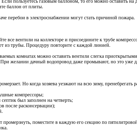
Если пользуетесь газовым баллоном, то его можно оставить на да
ите баллон от плиты.
аче перебои в электроснабжении могут стать причиной пожара.
те все вентили на коллекторе и присоедините к трубе компрессо
ет из трубы. Процедуру повторите с каждой линией.
ваемых комнатах можно оставить вентили слегка приоткрытыми, 
ку. При желании дачный водопровод даже промывают, но это уже 
мерзает. Но когда хозяева уезжают на всю зиму, пренебрегать ра
душные компрессоры;
 септик был заполнен на четверть;
ов после расконсервации);
й.
гут промерзнуть, поместите в каждую его секцию по пятилитрово
ика.