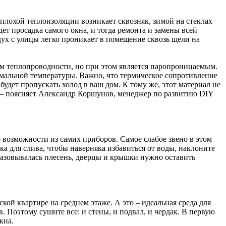
 плохой теплоизоляции возникает сквозняк, зимой на стеклах
дет просадка самого окна, и тогда ремонта и замены всей
ух с улицы легко проникает в помещение сквозь щели на
м теплопроводности, но при этом является паропроницаемым.
тимальной температуры. Важно, что термическое сопротивление
будет пропускать холод в ваш дом. К тому же, этот материал не
, – поясняет Александр Коршунов, менеджер по развитию DIY
 возможности из самих приборов. Самое слабое звено в этом
 для слива, чтобы наверняка избавиться от воды, наклоните
бразовывалась плесень, дверцы и крышки нужно оставить
кой квартире на среднем этаже. А это – идеальная среда для
. Поэтому сушите все: и стены, и подвал, и чердак. В первую
кна.