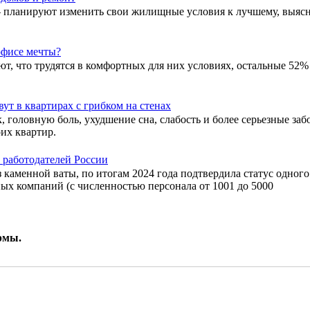
— планируют изменить свои жилищные условия к лучшему, выя
 офисе мечты?
т, что трудятся в комфортных для них условиях, остальные 52% 
ут в квартирах с грибком на стенах
 головную боль, ухудшение сна, слабость и более серьезные за
оих квартир.
работодателей России
аменной ваты, по итогам 2024 года подтвердила статус одного 
ных компаний (с численностью персонала от 1001 до 5000
рмы.