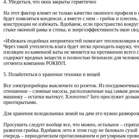
4. Убедиться, что окна закрыты герметично
На этот фактор влияет не только качество оконного профиля и
будет появляться конденсат, а вместе с ним – грибок и плесень
конструкции не избежать. Вдобавок, если пространство вокру
стыке оконной рамы и стены, и энергоэффективность окон сво
«Избежать подобных неприятностей помогает теплоизоляция и
Через такой утеплитель влага будет легко проходить наружу, 
изоляции из каменной ваты не меняется на протяжении всего ср
содержит вредных веществ и полностью безопасен для человек
сегмента компании РОКВУЛ.
5. Позаботиться о хранении техники и вещей
Все электроприборы выключите из розеток. Из посудомоечных 
отношении – сливные насосы, расположенные над самым дном т
машинку – остатки вытекут. Хлопотно? Зато прослужит дольше
приоткрытыми.
Для хранения холодильника зимой на даче его нужно размороз
Просушить следует вообще все, что можно, остальное – спрятат
развития грибка. Вдобавок лето в этом году не баловало сухо
очередь – периодическим протапливанием и регулярным провет