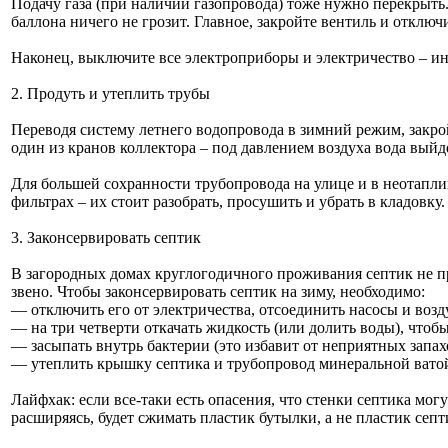
Подачу газа (при наличии газопровода) тоже нужно перекрыть. 
баллона ничего не грозит. Главное, закройте вентиль и отключ
Наконец, выключите все электроприборы и электричество – ин
2. Продуть и утеплить трубы
Переводя систему летнего водопровода в зимний режим, закрой
один из кранов коллектора – под давлением воздуха вода выйд
Для большей сохранности трубопровода на улице и в неотапли
фильтрах – их стоит разобрать, просушить и убрать в кладов
3. Законсервировать септик
В загородных домах круглогодичного проживания септик не про
звено. Чтобы законсервировать септик на зиму, необходимо:
— отключить его от электричества, отсоединить насосы и воз
— на три четверти откачать жидкость (или долить воды), чтобы
— засыпать внутрь бактерии (это избавит от неприятных запах
— утеплить крышку септика и трубопровод минеральной вато
Лайфхак: если все-таки есть опасения, что стенки септика мо
расширяясь, будет сжимать пластик бутылки, а не пластик септ