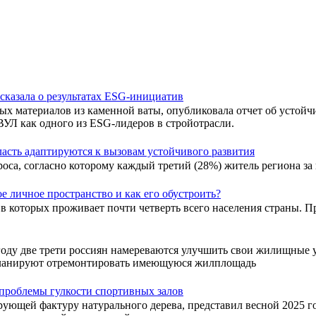
казала о результатах ESG-инициатив
 материалов из каменной ваты, опубликовала отчет об устойчи
Л как одного из ESG-лидеров в стройотрасли.
асть адаптируются к вызовам устойчивого развития
а, согласно которому каждый третий (28%) житель региона за п
е личное пространство и как его обустроить?
в которых проживает почти четверть всего населения страны. П
оду две трети россиян намереваются улучшить свои жилищные у
 планируют отремонтировать имеющуюся жилплощадь
 проблемы гулкости спортивных залов
рующей фактуру натурального дерева, представил весной 2025 