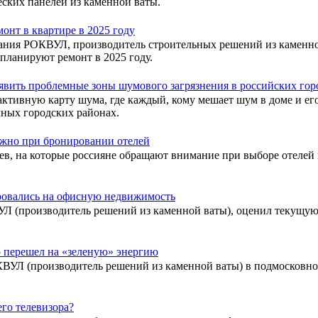
ских панелей из каменной ваты.
онт в квартире в 2025 году
пания РОКВУЛ, производитель строительных решений из каменной
планируют ремонт в 2025 году.
вить проблемные зоны шумового загрязнения в российских гор
ивную карту шума, где каждый, кому мешает шум в доме и его
мных городских районах.
важно при бронировании отелей
в, на которые россияне обращают внимание при выборе отелей 
ровались на офисную недвижимость
УЛ (производитель решений из каменной ваты), оценил текущу
перешел на «зеленую» энергию
КВУЛ (производитель решений из каменной ваты) в подмосковн
его телевизора?