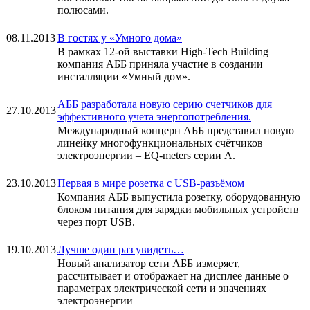
полюсами.
08.11.2013
В гостях у «Умного дома»
В рамках 12-ой выставки High-Tech Building
компания АББ приняла участие в создании
инсталляции «Умный дом».
АББ разработала новую серию счетчиков для
27.10.2013
эффективного учета энергопотребления.
Международный концерн АББ представил новую
линейку многофункциональных счётчиков
электроэнергии – EQ-meters серии А.
23.10.2013
Первая в мире розетка с USB-разъёмом
Компания АББ выпустила розетку, оборудованную
блоком питания для зарядки мобильных устройств
через порт USB.
19.10.2013
Лучше один раз увидеть…
Новый анализатор сети АББ измеряет,
рассчитывает и отображает на дисплее данные о
параметрах электрической сети и значениях
электроэнергии