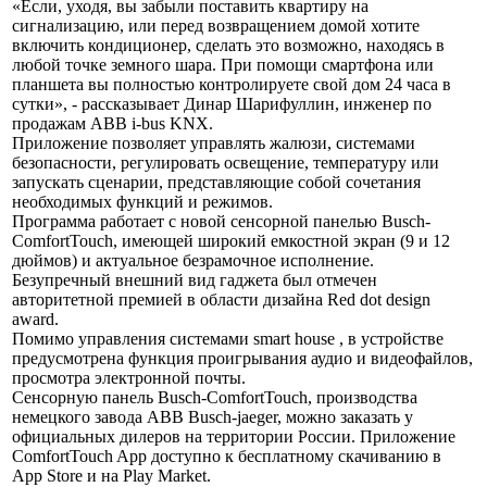
«Если, уходя, вы забыли поставить квартиру на
сигнализацию, или перед возвращением домой хотите
включить кондиционер, сделать это возможно, находясь в
любой точке земного шара. При помощи смартфона или
планшета вы полностью контролируете свой дом 24 часа в
сутки», - рассказывает Динар Шарифуллин, инженер по
продажам ABB i-bus KNX.
Приложение позволяет управлять жалюзи, системами
безопасности, регулировать освещение, температуру или
запускать сценарии, представляющие собой сочетания
необходимых функций и режимов.
Программа работает с новой сенсорной панелью Busch-
ComfortTouch, имеющей широкий емкостной экран (9 и 12
дюймов) и актуальное безрамочное исполнение.
Безупречный внешний вид гаджета был отмечен
авторитетной премией в области дизайна Red dot design
award.
Помимо управления системами smart house , в устройстве
предусмотрена функция проигрывания аудио и видеофайлов,
просмотра электронной почты.
Сенсорную панель Busch-ComfortTouch, производства
немецкого завода ABB Busch-jaeger, можно заказать у
официальных дилеров на территории России. Приложение
ComfortTouch App доступно к бесплатному скачиванию в
App Store и на Play Market.