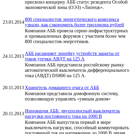
присвоил концерну АББ статус резидента Особой
экономической зоны (ОЭЗ) «Липецк».
800 специалистов энергетического комплекса
23.01.2014
узнали, как сэкономить более триллиона рублей
Компания АББ провела серию инфраструктурных
и промышленных форумов с участием более чем
800 специалистов-энергетиков.
АББ расширяет линейку устройств защиты от
24.11.2013
токов утечки АВДТ на 125 А
Компания АББ представила российскому рынку
автоматический выключатель дифференциального
тока (АВДТ) DS800 на 125 А.
20.11.2013
Хранитель домашнего очага от АББ
Компания представила домофонную систему,
позволяющую управлять «умным домом»
Инновация АББ: двухполюсный выключатель
20.11.2013
нагрузки постоянного тока на 1000 В
Компания АББ выпустила первый в мире
выключатель нагрузки, способный коммутировать
постоянный ток на напряжении до 1000 В двумя