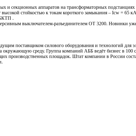
одных и секционных аппаратов на трансформаторных подстанция
ысокой стойкостью к токам короткого замыкания – Icw = 65 кА, 1
БКТП .
ерсивным выключателем-разъединителем ОТ 3200. Новинки уже 
дущим поставщиком силового оборудования и технологий для э
 окружающую среду. Группа компаний АББ ведёт бизнес в 100 стр
щих производственных площадок. Штат компании в России соста
и.