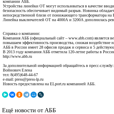
компании АББ.
Устройства линейки ОТ могут использоваться в качестве вв
безопасность обеспечивает видимый разрыв. Новинка обладает в
непосредственной близи от понижающего трансформатора на 
Линейка выключателей ОТ на 4000А и 3200А дополнилась рев
Справка о компании:
Компания АББ (официальный сайт – www.abb.com) является ве
повышаем эффективность производства, снижая воздействие на
АББ в России имеет 28 офисов продаж и сервиса и 5 действую
В 2013 году компания АББ отметила 120-летие работы в Росси
http://www.abb.ru
За дополнительной информацией обращайтесь в пресс-службу:
Войнович Елена
тел: 8(495)648-44-67
e-mail: press@press-lp.ru
Новость предоставлена на ELport.ru компанией АББ.
Ещё новости от АББ