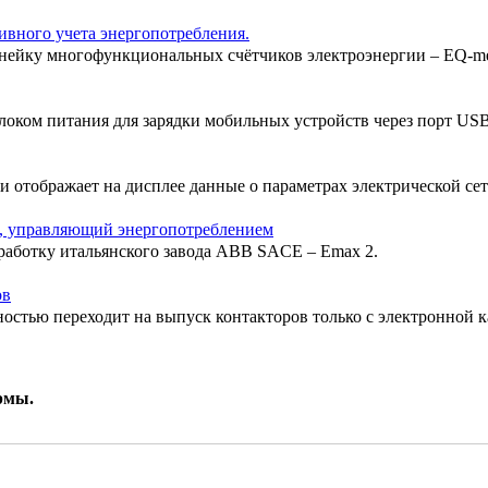
ивного учета энергопотребления.
ейку многофункциональных счётчиков электроэнергии – EQ-met
оком питания для зарядки мобильных устройств через порт USB
и отображает на дисплее данные о параметрах электрической се
ь, управляющий энергопотреблением
работку итальянского завода ABB SACE – Emax 2.
ов
остью переходит на выпуск контакторов только с электронной к
рмы.