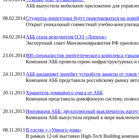
АББ выпустила мобильное приложение для управле
08.02.2014
Студенты-энергетики будут практиковаться на нов
Открыт уникальный совместный учебно-консульт
04.02.2014
АББ стала резидентом ОЭЗ «Липецк»
Экспертный совет Минэкономразвития РФ присвоил 
23.01.2014
800 специалистов энергетического комплекса узнали
Компания АББ провела серию инфраструктурных и п
24.11.2013
АББ расширяет линейку устройств защиты от токов
Компания АББ представила российскому рынку авто
20.11.2013
Хранитель домашнего очага от АББ
Компания представила домофонную систему, позв
20.11.2013
Инновация АББ: двухполюсный выключатель нагрузк
Компания АББ выпустила первый в мире выключател
08.11.2013
В гостях у «Умного дома»
В рамках 12-ой выставки High-Tech Building компа