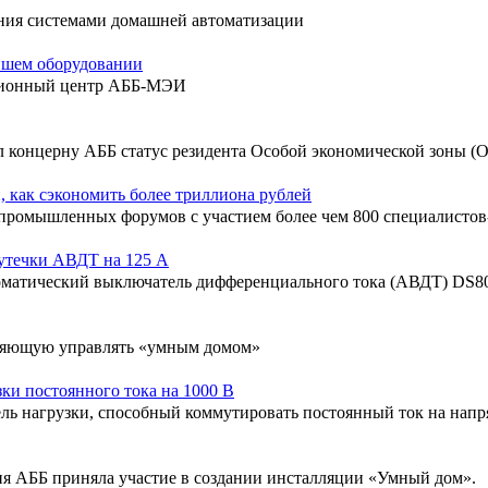
ния системами домашней автоматизации
ейшем оборудовании
ационный центр АББ-МЭИ
концерну АББ статус резидента Особой экономической зоны (
, как сэкономить более триллиона рублей
ромышленных форумов с участием более чем 800 специалистов-
 утечки АВДТ на 125 А
матический выключатель дифференциального тока (АВДТ) DS80
оляющую управлять «умным домом»
и постоянного тока на 1000 В
ь нагрузки, способный коммутировать постоянный ток на напр
ния АББ приняла участие в создании инсталляции «Умный дом».