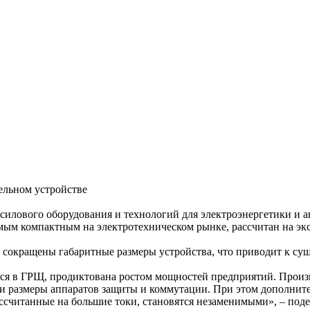
ельном устройстве
илового оборудования и технологий для электроэнергетики и а
амым компактным на электротехническом рынке, рассчитан на э
 сокращены габаритные размеры устройства, что приводит к с
ся в ГРЩ, продиктована ростом мощностей предприятий. Произ
и и размеры аппаратов защиты и коммутации. При этом дополнит
ссчитанные на большие токи, становятся незаменимыми», – под