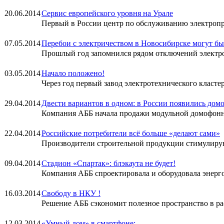
20.06.2014
Сервис европейского уровня на Урале
Первый в России центр по обслуживанию электропр
07.05.2014
Перебои с электричеством в Новосибирске могут бы
Прошлый год запомнился рядом отключений электр
03.05.2014
Начало положено!
Через год первый завод электротехнического класте
29.04.2014
Двести вариантов в одном: в России появились д
Компания АББ начала продажи модульной домофон
22.04.2014
Российские потребители всё больше «делают сами»
Производители строительной продукции стимулиру
09.04.2014
Стадион «Спартак»: блэкаута не будет!
Компания АББ спроектировала и оборудовала энерго
16.03.2014
Свободу в НКУ !
Решение АББ сэкономит полезное пространство в р
12.03.2014
«Умный дом» в смартфоне: