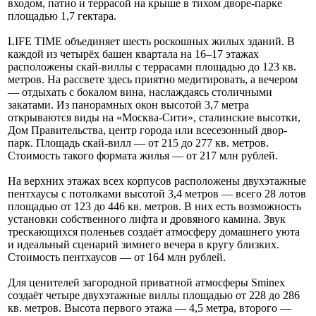
входом, патио и террасой на крыше в тихом дворе-парке
площадью 1,7 гектара.
LIFE TIME объединяет шесть роскошных жилых зданий. В
каждой из четырёх башен квартала на 16–17 этажах
расположены скай-виллы с террасами площадью до 123 кв.
метров. На рассвете здесь приятно медитировать, а вечером
— отдыхать с бокалом вина, наслаждаясь столичными
закатами. Из панорамных окон высотой 3,7 метра
открываются виды на «Москва-Сити», сталинские высотки,
Дом Правительства, центр города или всесезонный двор-
парк. Площадь скай-вилл — от 215 до 277 кв. метров.
Стоимость такого формата жилья — от 217 млн рублей.
На верхних этажах всех корпусов расположены двухэтажные
пентхаусы с потолками высотой 3,4 метров — всего 28 лотов
площадью от 123 до 446 кв. метров. В них есть возможность
установки собственного лифта и дровяного камина. Звук
трескающихся поленьев создаёт атмосферу домашнего уюта
и идеальный сценарий зимнего вечера в кругу близких.
Стоимость пентхаусов — от 164 млн рублей.
Для ценителей загородной приватной атмосферы Sminex
создаёт четыре двухэтажные виллы площадью от 228 до 286
кв. метров. Высота первого этажа — 4,5 метра, второго —