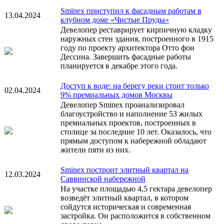
Sminex приступил к фасадным работам в
13.04.2024
клубном доме «Чистые Пруды»
Девелопер реставрирует кирпичную кладку
наружных стен здания, построенного в 1915
году по проекту архитектора Отто фон
Дессина. Завершить фасадные работы
планируется в декабре этого года.
Доступ к воде: на берегу реки стоит только
02.04.2024
9% премиальных домов Москвы
Девелопер Sminex проанализировал
благоустройство и наполнение 53 жилых
премиальных проектов, построенных в
столице за последние 10 лет. Оказалось, что
прямым доступом к набережной обладают
жители пяти из них.
Sminex построит элитный квартал на
12.03.2024
Саввинской набережной
На участке площадью 4,5 гектара девелопер
возведёт элитный квартал, в котором
сойдутся историческая и современная
застройка. Он расположится в собственном