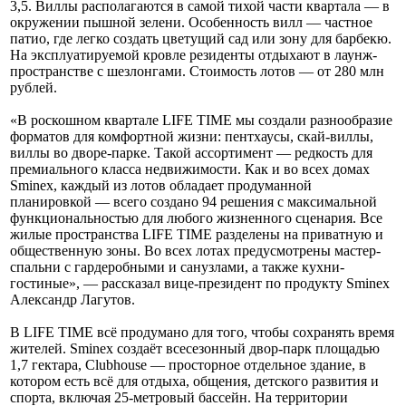
3,5. Виллы располагаются в самой тихой части квартала — в
окружении пышной зелени. Особенность вилл — частное
патио, где легко создать цветущий сад или зону для барбекю.
На эксплуатируемой кровле резиденты отдыхают в лаунж-
пространстве с шезлонгами. Стоимость лотов — от 280 млн
рублей.
«В роскошном квартале LIFE TIME мы создали разнообразие
форматов для комфортной жизни: пентхаусы, скай-виллы,
виллы во дворе-парке. Такой ассортимент — редкость для
премиального класса недвижимости. Как и во всех домах
Sminex, каждый из лотов обладает продуманной
планировкой — всего создано 94 решения с максимальной
функциональностью для любого жизненного сценария. Все
жилые пространства LIFE TIME разделены на приватную и
общественную зоны. Во всех лотах предусмотрены мастер-
спальни с гардеробными и санузлами, а также кухни-
гостиные», — рассказал вице-президент по продукту Sminex
Александр Лагутов.
В LIFE TIME всё продумано для того, чтобы сохранять время
жителей. Sminex создаёт всесезонный двор-парк площадью
1,7 гектара, Сlubhouse — просторное отдельное здание, в
котором есть всё для отдыха, общения, детского развития и
спорта, включая 25-метровый бассейн. На территории