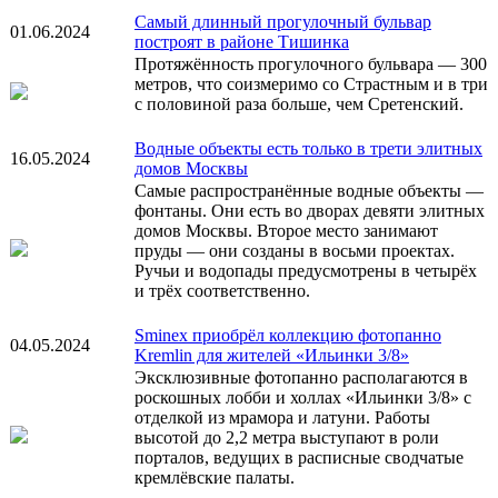
Самый длинный прогулочный бульвар
01.06.2024
построят в районе Тишинка
Протяжённость прогулочного бульвара — 300
метров, что соизмеримо со Страстным и в три
с половиной раза больше, чем Сретенский.
Водные объекты есть только в трети элитных
16.05.2024
домов Москвы
Самые распространённые водные объекты —
фонтаны. Они есть во дворах девяти элитных
домов Москвы. Второе место занимают
пруды — они созданы в восьми проектах.
Ручьи и водопады предусмотрены в четырёх
и трёх соответственно.
Sminex приобрёл коллекцию фотопанно
04.05.2024
Kremlin для жителей «Ильинки 3/8»
Эксклюзивные фотопанно располагаются в
роскошных лобби и холлах «Ильинки 3/8» с
отделкой из мрамора и латуни. Работы
высотой до 2,2 метра выступают в роли
порталов, ведущих в расписные сводчатые
кремлёвские палаты.