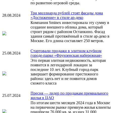
по развитию игровой среды.
Три миллиарда рублей стоят фасады дома
28.08.2024
«Достижение» в стиле ар-деко
Компания Sminex инвестировала эту сумму в
создание внешнего облика дома, который
строит рядом с районом Останкино. Фасад
здания самый протяжённый в стиле ар-деко в
Москве. Его длина составляет 250 метров.
Стартовали продажи в элитном клубном
25.08.2024
городе-парке «Фрунзенская набережная»
Это первая элитная недвижимость, которая
появится в легендарной локации за
последние 10 лет. Клубный город-парк
завершает формирование престижного
района: здесь нет и не появится домов
схожего класса
Пресня — лидер по продажам премиального
25.07.2024
жилья в ЦАО
По итогам шести месяцев 2024 года в Москве
на первичном рынке премиум-жилья клиенты
приобрели 76 000 кв. м, из них 31 000