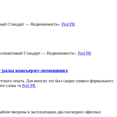
товый Стандарт — Недвижимость».
Prof PR
Бриллиантовый Стандарт — Недвижимость».
Prof PR
ут рады консьержу-помощнику
етского опыта. Для многих это был скорее символ формального
что слова «в
Prof PR
районе введены в эксплуатацию два последних офисных