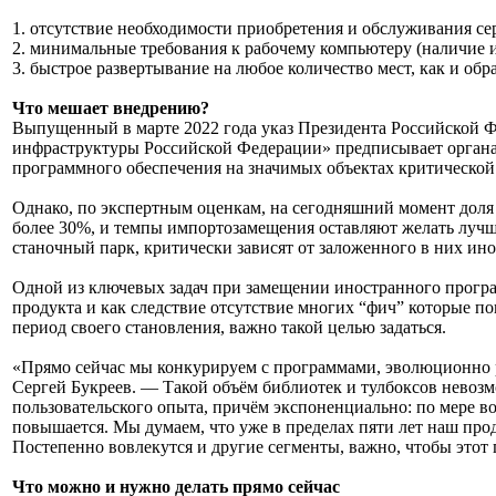
1. отсутствие необходимости приобретения и обслуживания се
2. минимальные требования к рабочему компьютеру (наличие и
3. быстрое развертывание на любое количество мест, как и об
Что мешает внедрению?
Выпущенный в марте 2022 года указ Президента Российской 
инфраструктуры Российской Федерации» предписывает органам
программного обеспечения на значимых объектах критическо
Однако, по экспертным оценкам, на сегодняшний момент доля 
более 30%, и темпы импортозамещения оставляют желать лучшег
станочный парк, критически зависят от заложенного в них ин
Одной из ключевых задач при замещении иностранного програ
продукта и как следствие отсутствие многих “фич” которые п
период своего становления, важно такой целью задаться.
«Прямо сейчас мы конкурируем с программами, эволюционно р
Сергей Букреев. — Такой объём библиотек и тулбоксов невозм
пользовательского опыта, причём экспоненциально: по мере во
повышается. Мы думаем, что уже в пределах пяти лет наш пр
Постепенно вовлекутся и другие сегменты, важно, чтобы это
Что можно и нужно делать прямо сейчас