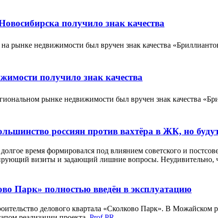
Новосибирска получило знак качества
 на рынке недвижимости был вручен знак качества «Бриллиан
ижимости получило знак качества
егиональном рынке недвижимости был вручен знак качества «
ольшинство россиян против вахтёра в ЖК, но буд
 долгое время формировался под влиянием советского и постсов
ксирующий визиты и задающий лишние вопросы. Неудивительно, 
во Парк» полностью введён в эксплуатацию
роительство делового квартала «Сколково Парк». В Можайском 
тапом реализации проекта.
Prof PR