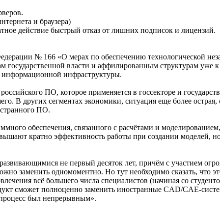
рверов.
нтернета и браузера)
ратное действие быстрый отказ от лишних подписок и лицензий.
Федерации № 166 «О мерах по обеспечению технологической не
 государственной власти и аффилированным структурам уже к 1
й информационной инфраструктуры.
российского ПО, которое применяется в госсекторе и государств
о. В других сегментах экономики, ситуация еще более острая, о
остранного ПО.
ммного обеспечения, связанного с расчётами и моделированием
овышают кратно эффективность работы при создании моделей, но
азвивающимися не первый десяток лет, причём с участием огро
ожно заменить одномоментно. Но тут необходимо сказать, что э
влечения всё большего числа специалистов (начиная со студенто
одукт сможет полноценно заменить иностранные CAD/CAE-систем
т процесс был непрерывным».