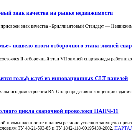
вый знак качества на рынке недвижимости
 присвоен знак качества «Бриллиантовый Стандарт — Недвижи
ье» подвело итоги отборочного этапа зимней спа
остоялся II отборочный этап VII зимней спартакиады работник
вится гольф-клуб из инновационных CLT-панелей
иального домостроения BN Group представил концепцию здания
полного цикла сварочной проволоки ПАНЧ-11
ной промышленности: в нашем регионе успешно запущено произ
словиям ТУ 48-21-593-85 и ТУ 1842-118-00195430-2002.
ПАРТАЛ