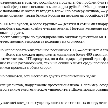
еренность в том, что российские продукты без проблем будут р
овской сферы они составляют миллиарды рублей. «Мы провели с
 половины из которых входят в топ-20 по размеру активов, — у
ным оценкам, траты банков России на переход на российское ПО
до 500 млн рублей, а более крупные — десятки и сотни миллиард
а подобные расходы крайне чувствительны. Поэтому жизненно важ
мные продукты.
ет проект Минцифры по субсидированию закупок субъектами МСП 
отечественных вендоров за половину их стоимости.
о использовать качественное российское ПО, — объясняет Алек
 — Всего мы сможем предложить компаниям более 400 тысяч ли
а отечественные ИТ-продукты, но и благодаря цифровой трансф
ие как на разработчиков, так и на общий климат среди пользова
ников процесса с обеих сторон.
о решаются, есть несколько других приоритетных задач:
специалистов, поддержание профессионализма. Например, созда
государственном энергетическом университете Школа моделиров
уждение) внедрение существующих отечественных инструментов 