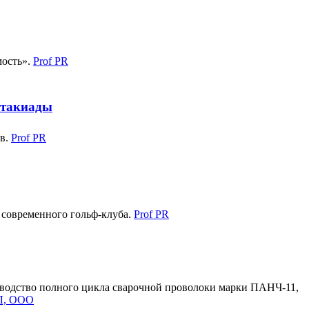
мость».
Prof PR
ртакиады
ов.
Prof PR
 современного гольф-клуба.
Prof PR
водство полного цикла сварочной проволоки марки ПАНЧ-11,
, ООО