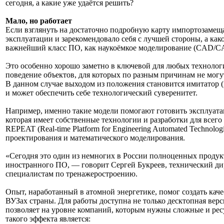
сегодня, а какие уже удаётся решить?
Мало, но работает
Если взглянуть на достаточно подробную карту импортозамещ
эксплуатации и зарекомендовало себя с лучшей стороны, а как
важнейший класс ПО, как наукоёмкое моделирование (CAD/CAE
Это особенно хорошо заметно в ключевой для любых техноло
поведение объектов, для которых по разным причинам не могу
В данном случае выходом из положения становится имитатор (
и может обеспечить себе технологический суверенитет.
Например, именно такие модели помогают готовить эксплуата
которая имеет собственные технологии и разработки для всег
REPEAT (Real-time Platform for Engineering Automated Technol
проектирования и математического моделирования.
«Сегодня это один из немногих в России полноценных продукт
иностранного ПО, — говорит Сергей Букреев, технический д
специалистам по тренажеростроению.
Опыт, наработанный в атомной энергетике, помог создать кач
ВУЗах страны. Для работы доступна не только десктопная вер
позволяет на уровне компаний, которым нужны сложные и рес
такого эффекта является: