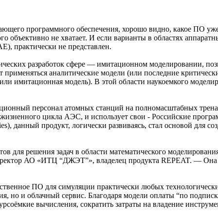
ающего программного обеспечения, хорошо видно, какое ПО уж
ого объективно не хватает. И если варианты в областях аппарат
), практически не представлен.
гических разработок сфере — имитационном моделировании, поз
т применяться аналитические модели (или последние критически
или имитационная модель). В этой области наукоемкого модели
ционный персонал атомных станций на полномасштабных тренаже
о жизненного цикла АЭС, и использует свои - Российские прогр
ogies), данный продукт, логически развиваясь, стал основой для
ов для решения задач в области математического моделировани
иректор АО «ИТЦ “ДЖЭТ”», владелец продукта REPEAT. — Она 
ественное ПО для симуляции практически любых технологических
сия, но и облачный сервис. Благодаря модели оплаты “по подпис
урсоёмкие вычисления, сократить затраты на владение инструме