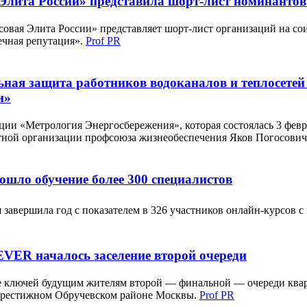
лита России» представила шорт-лист номинантов 
вая Элита России» представляет шорт-лист организаций на сои
ечная репутация».
Prof PR
ная защита работников водоканалов и теплосетей
и»
ии «Метрология Энергосбережения», которая состоялась 3 февр
тной организации профсоюза жизнеобеспечения Яков Погосович
ошло обучение более 300 специалистов
 завершила год с показателем в 326 участников онлайн-курсов с
EVER началось заселение второй очереди
че ключей будущим жителям второй — финальной — очереди кварт
престижном Обручевском районе Москвы.
Prof PR