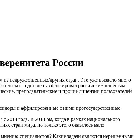
веренитета России
м из недружественных/других стран. Это уже вызвало много
актически в один день заблокировал российским клиентам
ческие, преподавательские и прочие лицензии пользователей
 вендоры и аффилированные с ними прогосударственные
с 2014 года. В 2018-ом, когда в рамках национального
иях стран мира, но только этого оказалось мало.
по мнению специалистов? Какие задачи являются нерешенными