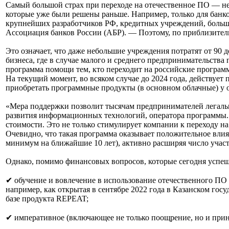
Самый большой страх при переходе на отечественное ПО — неув
которые уже были решены раньше. Например, только для банк
крупнейших разработчиков РФ, кредитных учреждений, больше
Ассоциация банков России (АБР). — Поэтому, по приблизитель
Это означает, что даже небольшие учреждения потратят от 90 
бизнеса, где в случае малого и среднего предпринимательств
программа помощи тем, кто переходит на российские програм
На текущий момент, во всяком случае до 2024 года, действу
приобретать программные продукты (в основном облачные) у 
«Мера поддержки позволит тысячам предпринимателей легальн
развития информационных технологий, оператора программы.
стоимости. Это не только стимулирует компании к переходу н
Очевидно, что такая программа оказывает положительное влиян
минимум на ближайшие 10 лет), активно расширяя число участ
Однако, помимо финансовых вопросов, которые сегодня успешн
✔ обучение и вовлечение в использование отечественного ПО 
например, как открытая в сентябре 2022 года в Казанском 
базе продукта REPEAT;
✔ императивное (включающее не только поощрение, но и прин