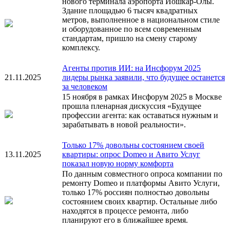
нового терминала аэропорта Йошкар-Олы.
Здание площадью 6 тысяч квадратных
метров, выполненное в национальном стиле
и оборудованное по всем современным
стандартам, пришло на смену старому
комплексу.
Агенты против ИИ: на Инсфорум 2025
21.11.2025
лидеры рынка заявили, что будущее останется
за человеком
15 ноября в рамках Инсфорум 2025 в Москве
прошла пленарная дискуссия «Будущее
профессии агента: как оставаться нужным и
зарабатывать в новой реальности».
Только 17% довольны состоянием своей
13.11.2025
квартиры: опрос Domeo и Авито Услуг
показал новую норму комфорта
По данным совместного опроса компании по
ремонту Domeo и платформы Авито Услуги,
только 17% россиян полностью довольны
состоянием своих квартир. Остальные либо
находятся в процессе ремонта, либо
планируют его в ближайшее время.