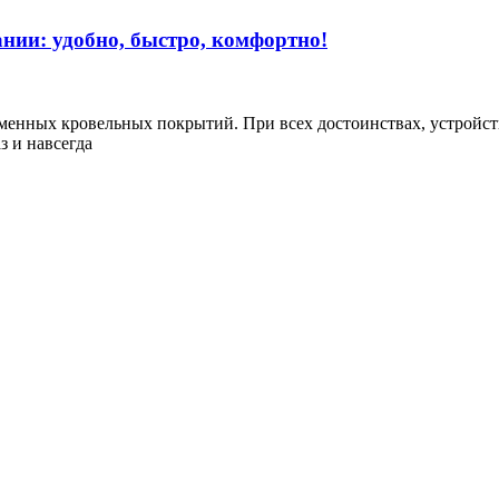
нии: удобно, быстро, комфортно!
нных кровельных покрытий. При всех достоинствах, устройство
з и навсегда