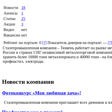
Новости
18
Анонсы
1
Статьи
25
Акции
3
Видео
нет
Вакансии
нет
Рейтинг на портале:
0
[?]
Показатель доверия на портале:
---
[?]
Сталепромышленная компания – Тюмень работает на рынке мет
России и странах СНГ независимой металлоторговой компаний.
хранить более 10000 тонн металлопроката и 40000 тонн - на б
профнастил, электроды.
Новости компании
Фотоконкурс «Моя любимая дача»!
Сталепромышленная компания приглашает всех дачников и вла