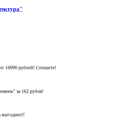
тектура"
т 16990 рублей! Спешите!
мень" за 162 рубля!
 выгоднее!!