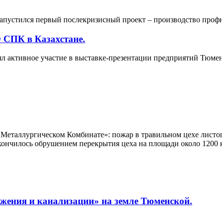
пустился первый послекризисный проект – производство профн
 СПК в Казахстане.
активное участие в выставке-презентации предприятий Тюмен
еталлургическом Комбинате»: пожар в травильном цехе листоп
кончилось обрушением перекрытия цеха на площади около 1200 к
жения и канализации» на земле Тюменской.