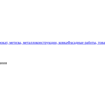
окат, метизы, металлоконструкции, ковка
Фасадные работы, тов
ания