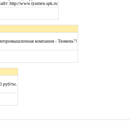
айт: http://www.tyumen.spk.ru
алепромышленная компания - Тюмень"!
 руб/тн.