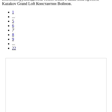
Kazakov Grand Loft Константин Войнов.
1
...
5
6
7
8
9
...
22