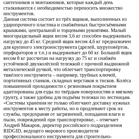
сантехников и монтажников, которые каждый день
сталкиваются с необходимостью переносить множество
инструментов.
Данная система состоит из трёх ящиков, выполненных из
ударопрочного пластика и снабжённых быстросъёмными
крышками, центральной и торцевыми рукоятями. Малый
многораздельный ящик весом 3,6 кг способен выдерживать
нагрузку до 45 кг. Средний ящик весом 4,6 кг предназначен
для крупного электроинструмента (дрелей, шуруповёртов,
перфораторов и т.п.) и выдерживает до 60 кг. Большой ящик
весом 8 кг рассчитан на нагрузку до 75 кг и снабжён
устойчивой двухколёсной тележкой с прочной выдвижной
металлической ручкой, что облегчает транспортировку
тяжёлого инструмента – например, трубных ключей,
портативных станков, складных верстаков и тисков. Колёса
повышенной проходимости с резиновым покрытием
адаптированы для езды по твёрдым поверхностям и мягкому
грунту, а также удобны для подъёма тележки по лестницам.
«Системы хранения не только облегчают доставку нужных
инструментов к месту работы, но и продлевают срок их
службы, предохраняя от загрязнений, попадания влаги и
пыли, повреждений при транспортировке, – отмечает
Андрей Макаров, директор российского подразделения
RIDGID, ведущего мирового производителя
профессионального инструмента для строительно-