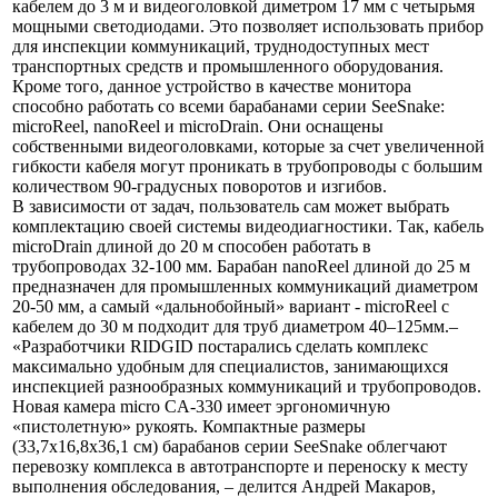
кабелем до 3 м и видеоголовкой диметром 17 мм с четырьмя
мощными светодиодами. Это позволяет использовать прибор
для инспекции коммуникаций, труднодоступных мест
транспортных средств и промышленного оборудования.
Кроме того, данное устройство в качестве монитора
способно работать со всеми барабанами серии SeeSnake:
microReel, nanoReel и microDrain. Они оснащены
собственными видеоголовками, которые за счет увеличенной
гибкости кабеля могут проникать в трубопроводы с большим
количеством 90-градусных поворотов и изгибов.
В зависимости от задач, пользователь сам может выбрать
комплектацию своей системы видеодиагностики. Так, кабель
microDrain длиной до 20 м способен работать в
трубопроводах 32-100 мм. Барабан nanoReel длиной до 25 м
предназначен для промышленных коммуникаций диаметром
20-50 мм, а самый «дальнобойный» вариант - microReel с
кабелем до 30 м подходит для труб диаметром 40–125мм.–
«Разработчики RIDGID постарались сделать комплекс
максимально удобным для специалистов, занимающихся
инспекцией разнообразных коммуникаций и трубопроводов.
Новая камера micro CA-330 имеет эргономичную
«пистолетную» рукоять. Компактные размеры
(33,7х16,8х36,1 см) барабанов серии SeeSnake облегчают
перевозку комплекса в автотранспорте и переноску к месту
выполнения обследования, – делится Андрей Макаров,