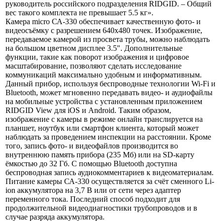
руководитель российского подразделения RIDGID. – Общий
вес такого комплекта не превышает 5.5 кг».
Камера micro СА-330 обеспечивает качественную фото- и
видеосъёмку с разрешением 640х480 точек. Изображение,
передаваемое камерой из просвета трубы, можно наблюдать
на большом цветном дисплее 3.5". Дополнительные
функции, такие как поворот изображения и цифровое
масштабирование, позволяют сделать исследование
коммуникаций максимально удобным и информативным.
Данный прибор, используя беспроводные технологии Wi-Fi и
Bluetooth, может мгновенно передавать видео- и аудиофайлы
на мобильные устройства с установленным приложением
RIDGID View для iOS и Android. Таким образом,
изображение с камеры в режиме онлайн транслируется на
планшет, ноутбук или смартфон клиента, который может
наблюдать за проведением инспекции на расстоянии. Кроме
того, запись фото- и видеофайлов производится во
внутреннюю память прибора (235 Мб) или на SD-карту
ёмкостью до 32 Гб. С помощью Bluetooth доступна
беспроводная запись аудиокомментариев к видеоматериалам.
Питание камеры СА-330 осуществляется за счёт сменного Li-
ion аккумулятора на 3,7 В или от сети через адаптер
переменного тока. Последний способ подходит для
продолжительной видеодиагностики трубопроводов и в
случае разряда аккумулятора.