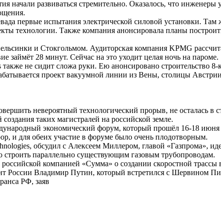
тия начали развиваться стремительно. Оказалось, что инженеры
ощения.
евада первые испытания электрической силовой установки. Там 
аспекты технологии. Также компания анонсировала планы постр
 Хельсинки и Стокгольмом. Аудиторская компания KPMG рассчит
ие займёт 28 минут. Сейчас на это уходит целая ночь на пароме.
es также не сидит сложа руки. Ею анонсировано строительство 
абатывается проект вакуумной линии из Вены, столицы Австрии,
вершить невероятный технологический прорыв, не осталась в ст
 создания таких магистралей на российской земле.
дународный экономический форум, который прошёл 16-18 июня 2
, и для обеих участие в форуме было очень плодотворным.
echnologies, обсудил с Алексеем Миллером, главой «Газпрома», 
о строить параллельно существующим газовым трубопроводам.
 российской компанией «Сумма» о создании скоростной трассы 
нт России Владимир Путин, который встретился с Шервином Пиш
ранса РФ, заяв