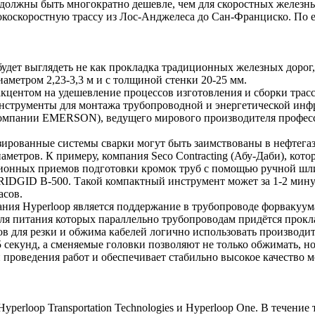
 должны быть многократно дешевле, чем для скоростных железны
коскоростную трассу из Лос-Анджелеса до Сан-Франциско. По ег
 будет выглядеть не как прокладка традиционных железных доро
иаметром 2,23-3,3 м и с толщиной стенки 20-25 мм.
акцентом на удешевление процессов изготовления и сборки трас
нструменты для монтажа трубопроводной и энергетической инфр
 компании EMERSON), ведущего мирового производителя профес
зированные системы сварки могут быть заимствованы в нефтегаз
аметров. К примеру, компания Seco Contracting (Абу-Даби), кот
иционных приемов подготовки кромок труб с помощью ручной ш
 RIDGID B-500. Такой компактный инструмент может за 1-2 мину
асов.
 Hyperloop является поддержание в трубопроводе форвакуума, т
ля питания которых параллельно трубопроводам придётся прокл
ов для резки и обжима кабелей логично использовать произво
секунд, а сменяемые головки позволяют не только обжимать, но 
проведения работ и обеспечивает стабильно высокое качество мо
Hyperloop Transportation Technologies и Hyperloop One. В течени