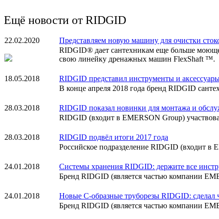
Ещё новости от RIDGID
22.02.2020
Представляем новую машину для очистки сток
RIDGID® дает сантехникам еще больше моюще
свою линейку дренажных машин FlexShaft ™.
18.05.2018
RIDGID представил инструменты и аксессуары
В конце апреля 2018 года бренд RIDGID сант
28.03.2018
RIDGID показал новинки для монтажа и обсл
RIDGID (входит в EMERSON Group) участвовал
28.03.2018
RIDGID подвёл итоги 2017 года
Российское подразделение RIDGID (входит в E
24.01.2018
Системы хранения RIDGID: держите все инстр
Бренд RIDGID (является частью компании EM
24.01.2018
Новые С-образные труборезы RIDGID: сделал ч
Бренд RIDGID (является частью компании EME