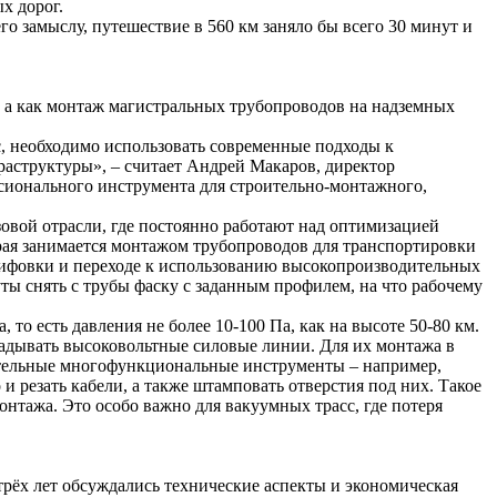
х дорог.
о замыслу, путешествие в 560 км заняло бы всего 30 минут и
г, а как монтаж магистральных трубопроводов на надземных
с, необходимо использовать современные подходы к
аструктуры», – считает Андрей Макаров, директор
сионального инструмента для строительно-монтажного,
овой отрасли, где постоянно работают над оптимизацией
орая занимается монтажом трубопроводов для транспортировки
лифовки и переходе к использованию высокопроизводительных
ты снять с трубы фаску с заданным профилем, на что рабочему
о есть давления не более 10-100 Па, как на высоте 50-80 км.
адывать высоковольтные силовые линии. Для их монтажа в
дительные многофункциональные инструменты – например,
и резать кабели, а также штамповать отверстия под них. Такое
нтажа. Это особо важно для вакуумных трасс, где потеря
е трёх лет обсуждались технические аспекты и экономическая