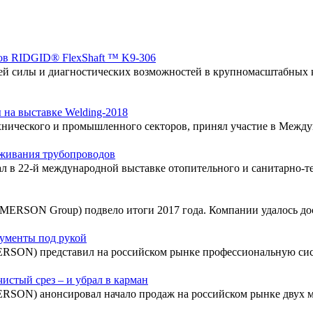
ов RIDGID® FlexShaft ™ K9-306
й силы и диагностических возможностей в крупномасштабных 
 на выставке Welding-2018
ехнического и промышленного секторов, принял участие в Меж
уживания трубопроводов
 в 22-й международной выставке отопительного и санитарно-т
MERSON Group) подвело итоги 2017 года. Компании удалось дос
ументы под рукой
ERSON) представил на российском рынке профессиональную сис
истый срез – и убрал в карман
RSON) анонсировал начало продаж на российском рынке двух м