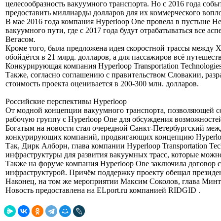
целесообразность вакуумного транспорта. Но с 2016 года собы
предоставить миллиарды долларов для их коммерческого вопл
В мае 2016 года компания Hyperloop One провела в пустыне Н
вакуумного пути, где с 2017 года будут отрабатываться все 
Вегасом.
Кроме того, была предложена идея скоростной трассы между
обойдётся в 21 млрд. долларов, а для пассажиров всё путешеств
Конкурирующая компания Hyperloop Transportation Technologi
Также, согласно соглашению с правительством Словакии, разр
стоимость проекта оценивается в 200-300 млн. долларов.
Российские перспективы Hyperloop
От модной концепции вакуумного транспорта, позволяющей со
рабочую группу с Hyperloop One для обсуждения возможностей
Богатым на новости стал очередной Санкт-Петербургский меж
конкурирующих компаний, продвигающих концепцию Hyperloop
Так, Дирк Алборн, глава компании Hyperloop Transportation T
инфраструктуры для развития вакуумных трасс, которые можн
Также на форуме компания Hyperloop One заключила договор с
инфраструктурой. Причём поддержку проекту обещал президе
Наконец, на том же мероприятии Максим Соколов, глава Минт
Новость предоставлена на ELport.ru компанией RIDGID .