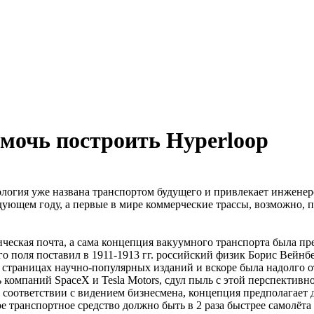
мочь построить Hyperloop
нология уже названа транспортом будущего и привлекает инженер
ующем году, а первые в мире коммерческие трассы, возможно, п
еская почта, а сама концепция вакуумного транспорта была пр
о поля поставил в 1911-1913 гг. российский физик Борис Вейнб
страницах научно-популярных изданий и вскоре была надолго о
компаний SpaceX и Tesla Motors, сдул пыль с этой перспективн
 В соответствии с видением бизнесмена, концепция предполагае
 транспортное средство должно быть в 2 раза быстрее самолёта 