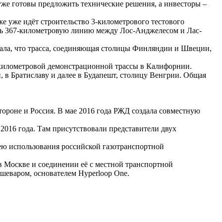
 уже готовы предложить технические решения, а инвесторы –
же уже идёт строительство 3-километрового тестового
оить 367-километровую линию между Лос-Анджелесом и Лас-
ала, что трасса, соединяющая столицы Финляндии и Швеции,
8-километровой демонстрационной трассы в Калифорнии.
 в Братиславу и далее в Будапешт, столицу Венгрии. Общая
ороне и Россия. В мае 2016 года РЖД создала совместную
016 года. Там присутствовали представители двух
идею использования российской газотранспортной
в Москве и соединении её с местной транспортной
еваром, основателем Hyperloop One.