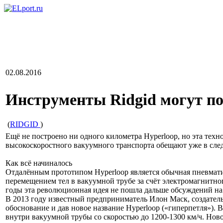
02.08.2016
Инструменты Ridgid могут по
(
RIDGID
)
Ещё не построено ни одного километра Hyperloop, но эта тех
высокоскоростного вакуумного транспорта обещают уже в след
Как всё начиналось
Отдалённым прототипом Hyperloop является обычная пневматич
перемещением тел в вакуумной трубе за счёт электромагнитног
годы эта революционная идея не пошла дальше обсуждений на 
В 2013 году известный предприниматель Илон Маск, создатель 
обоснование и дав новое название Hyperloop («гиперпетля»).
внутри вакуумной трубы со скоростью до 1200-1300 км/ч. Новое