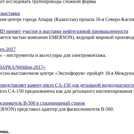
ет исследовать трубопроводы сложной формы
 выставки
ном центре города Атырау (Казахстан) прошла 16-я Северо-Касп
ID примет участие в выставке нефтегазовой промышленности
является частью компании EMERSON), ведущий мировой производ
ex-2017
 – инструменты и аксессуары для электромонтажа.
СВАРКА/Welding-2017»
грессно-выставочном центре «Экспофорум» пройдёт 18-я Междун
редставляет камеру micro CA-150 для детальной видеодиагност
cro CA-150 предназначена как для детального инспектирования 
осниматель B-500 в стационарный станок
RSON) представил адаптер для фаскоснимателя B-500.
рмы.