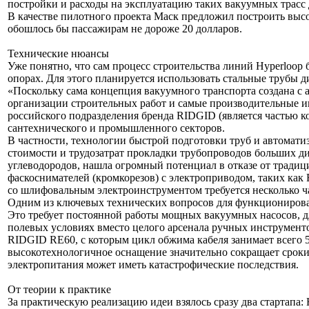
постройки и расходы на эксплуатацию таких вакуумных трасс
В качестве пилотного проекта Маск предложил построить высо
обошлось бы пассажирам не дороже 20 долларов.
Технические нюансы
Уже понятно, что сам процесс строительства линий Hyperloop
опорах. Для этого планируется использовать стальные трубы д
«Поскольку сама концепция вакуумного транспорта создана с 
организации строительных работ и самые производительные и
российского подразделения бренда RIDGID (является частью
сантехнического и промышленного секторов.
В частности, технологии быстрой подготовки труб и автомати
стоимости и трудозатрат прокладки трубопроводов больших ди
углеводородов, нашла огромный потенциал в отказе от трад
фаскоснимателей (кромкорезов) с электроприводом, таких как
со шлифовальным электроинструментом требуется несколько ч
Одним из ключевых технических вопросов для функционирования
Это требует постоянной работы мощных вакуумных насосов, д
полевых условиях вместо целого арсенала ручных инструмент
RIDGID RE60, с которым цикл обжима кабеля занимает всего 5 
высокотехнологичное оснащение значительно сокращает сроки 
электропитания может иметь катастрофические последствия.
От теории к практике
За практическую реализацию идеи взялось сразу два стартапа: 