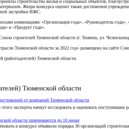
проекты строительства жилья и социальных объектов, благоустр
атериалов. Жюри конкурса оценит также достижения учреждений
сной застройки ИЖС.
осьми номинациям: «Организация года», «Руководитель года», «
да» и «Продукт года».
оюза строителей Тюменской области (г. Тюмень, ул. Челюскинцев,
асли Тюменской области за 2022 год» размещено на сайте Союза
ей (работодателей) Тюменской области.
ателей) Тюменской области
 достижений от компаний Тюменской области
е этого эксперты начнут исследовать и оценивать поступившие 
енской области принимаются до 10 июня
твовать в конкурсе объявили порядка 30 организаций строитель