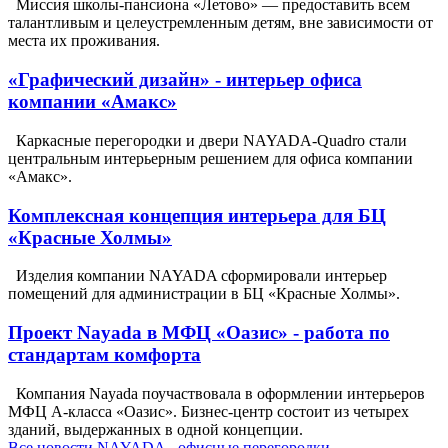
Миссия школы-пансиона «Летово» — предоставить всем
талантливым и целеустремленным детям, вне зависимости от
места их проживания.
«Графический дизайн» - интерьер офиса
компании «Амакс»
Каркасные перегородки и двери NAYADA-Quadro стали
центральным интерьерным решением для офиса компании
«Амакс».
Комплексная концепция интерьера для БЦ
«Красные Холмы»
Изделия компании NAYADA сформировали интерьер
помещений для администрации в БЦ «Красные Холмы».
Проект Nayada в МФЦ «Оазис» - работа по
стандартам комфорта
Компания Nayada поучаствовала в оформлении интерьеров
МФЦ А-класса «Оазис». Бизнес-центр состоит из четырех
зданий, выдержанных в одной концепции.
Все новости NAYADA - офисные перегородки,