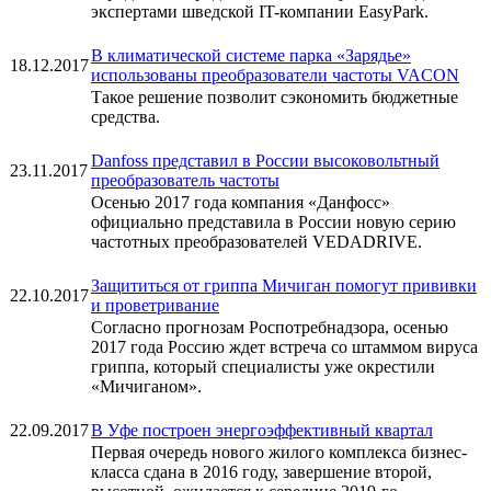
экспертами шведской IT-компании EasyPark.
В климатической системе парка «Зарядье»
18.12.2017
использованы преобразователи частоты VACON
Такое решение позволит сэкономить бюджетные
средства.
Danfoss представил в России высоковольтный
23.11.2017
преобразователь частоты
Осенью 2017 года компания «Данфосс»
официально представила в России новую серию
частотных преобразователей VEDADRIVE.
Защититься от гриппа Мичиган помогут прививки
22.10.2017
и проветривание
Согласно прогнозам Роспотребнадзора, осенью
2017 года Россию ждет встреча со штаммом вируса
гриппа, который специалисты уже окрестили
«Мичиганом».
22.09.2017
В Уфе построен энергоэффективный квартал
Первая очередь нового жилого комплекса бизнес-
класса сдана в 2016 году, завершение второй,