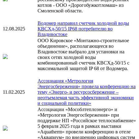
котлов - ООО «Дорогобужкотломаш» из
Смоленской области.
Водомер направил счетчик холодной воды
12.08.2025
КВСХд-50/15 IP68 потребителю во
Владивостоке
ООО Кировское «Монтажно-строительное
объединение», располагающееся во
Владивостоке выбрало для установки на
своих сетях холодной воды
комбинированный счетчик КВСХд-50/15 с
максимальной защитой IP 68 от Водомера.
Ассоциация «Метрология
Энергосбережения» провела конференцию на
11.02.2025
тему «Энерго- и ресурсосбережение –
неотъемлемая часть эффективной экономики
и социальной политики»
Ассоциации «Мособлтеплоэнерго» и
«Метрология Энергосбережения» при
поддержке НП «Российское теплоснабжение»
5 февраля 2025 года в рамках выставки
«Aquatherm» провели конференцию в отеле
«Аквариум» по внедрению цифровых систем