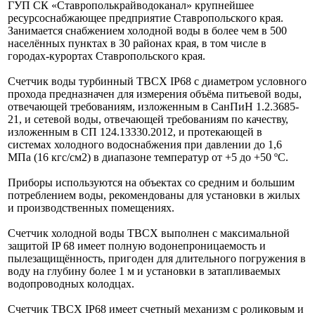
ГУП СК «Ставрополькрайводоканал» крупнейшее
ресурсоснабжающее предприятие Ставропольского края.
Занимается снабжением холодной воды в более чем в 500
населённых пунктах в 30 районах края, в том числе в
городах-курортах Ставропольского края.
Счетчик воды турбинный ТВСХ IP68 с диаметром условного
прохода предназначен для измерения объёма питьевой воды,
отвечающей требованиям, изложенным в СанПиН 1.2.3685-
21, и сетевой воды, отвечающей требованиям по качеству,
изложенным в СП 124.13330.2012, и протекающей в
системах холодного водоснабжения при давлении до 1,6
МПа (16 кгс/см2) в диапазоне температур от +5 до +50 ºС.
Приборы используются на объектах со средним и большим
потреблением воды, рекомендованы для установки в жилых
и производственных помещениях.
Счетчик холодной воды ТВСХ выполнен с максимальной
защитой IP 68 имеет полную водонепроницаемость и
пылезащищённость, пригоден для длительного погружения в
воду на глубину более 1 м и установки в затапливаемых
водопроводных колодцах.
Счетчик ТВСХ IP68 имеет счетный механизм с роликовым и