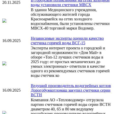
В городской поликлинике на сетях холодной
20.11.2025
воды установили счетчики МВСХ
В здании Медицинского учреждения,
обслуживающего жителей города
Красноармейск на сетях холодного
водоснабжения, были установлены счетчики
МВСХ-40 торговой марки Водомер.
Независимые эксперты оценили качество
16.09.2025
счетчика горячей воды ВСГ-15
Эксперты интернет проекта о городской и
загородной недвижимости «Дом Mail» в
обзоре «Топ-12 лучших счетчиков воды в
2025 году: от простых механических до
умных электронных» отметили в качестве
одного из рекомендуемых счетчиков горячей
воды счетчик ко
Ведущий производитель водогрейных котлов
16.09.2025
Дорогобужкотломаш закупил счетчики серии
ВСТН
Компания АО «Тепловодомер» отгрузила
партию счетчиков горячей воды серии ВСТН
диаметром 40, 65 и 80 мм ведущему
российскому производителю водогрейных