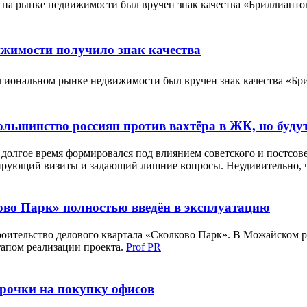
 на рынке недвижимости был вручен знак качества «Бриллиан
ижимости получило знак качества
егиональном рынке недвижимости был вручен знак качества «
ольшинство россиян против вахтёра в ЖК, но буд
 долгое время формировался под влиянием советского и постсов
ксирующий визиты и задающий лишние вопросы. Неудивительно, 
во Парк» полностью введён в эксплуатацию
роительство делового квартала «Сколково Парк». В Можайском 
тапом реализации проекта.
Prof PR
рочки на покупку офисов