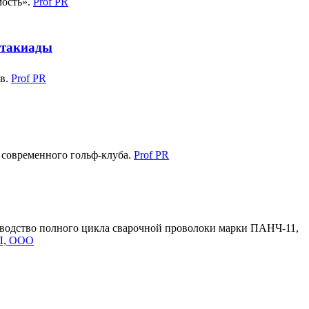
мость».
Prof PR
ртакиады
ов.
Prof PR
 современного гольф-клуба.
Prof PR
водство полного цикла сварочной проволоки марки ПАНЧ-11,
, ООО