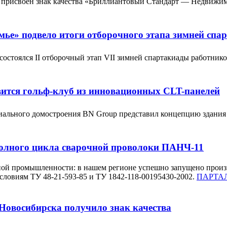
 присвоен знак качества «Бриллиантовый Стандарт — Недвижи
ье» подвело итоги отборочного этапа зимней спа
остоялся II отборочный этап VII зимней спартакиады работник
вится гольф-клуб из инновационных CLT-панелей
иального домостроения BN Group представил концепцию здания
полного цикла сварочной проволоки ПАНЧ-11
ной промышленности: в нашем регионе успешно запущено произ
словиям ТУ 48-21-593-85 и ТУ 1842-118-00195430-2002.
ПАРТАЛ
Новосибирска получило знак качества