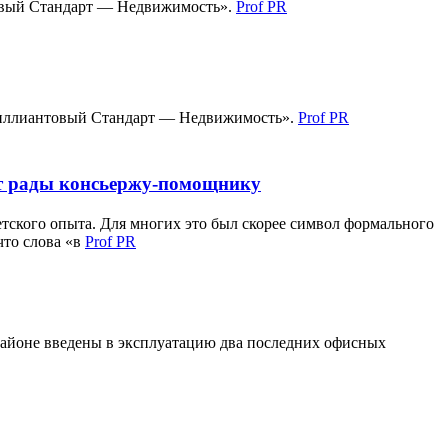
товый Стандарт — Недвижимость».
Prof PR
Бриллиантовый Стандарт — Недвижимость».
Prof PR
ут рады консьержу-помощнику
етского опыта. Для многих это был скорее символ формального
что слова «в
Prof PR
районе введены в эксплуатацию два последних офисных