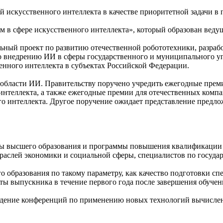
й искусственного интеллекта в качестве приоритетной задачи 
 в сфере искусственного интеллекта», который образован ведущим
ьный проект по развитию отечественной робототехники, разраб
о внедрению ИИ в сферы государственного и муниципального уп
нного интеллекта в субъектах Российской Федерации.
 области ИИ. Правительству поручено учредить ежегодные прем
интеллекта, а также ежегодные премии для отечественных ком
го интеллекта. Другое поручение ожидает представление предл
ммы высшего образования и программы повышения квалификации
траслей экономики и социальной сферы, специалистов по госуд
 образования по такому параметру, как качество подготовки сп
ты выпускника в течение первого года после завершения обучен
оведение конференций по применению новых технологий вычисле