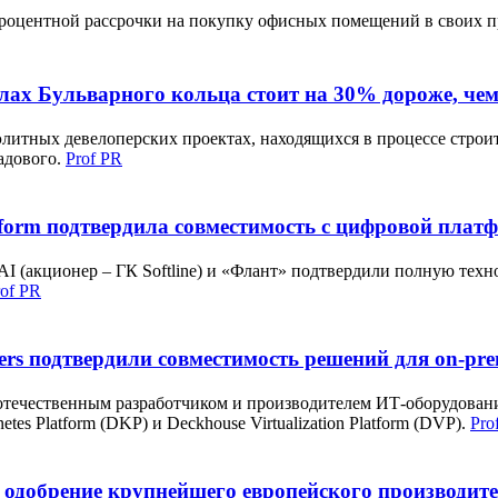
процентной рассрочки на покупку офисных помещений в своих п
лах Бульварного кольца стоит на 30% дороже, че
элитных девелоперских проектах, находящихся в процессе строит
Садового.
Prof PR
tform подтвердила совместимость с цифровой платф
AI (акционер – ГК Softline) и «Флант» подтвердили полную тех
rof PR
ters подтвердили совместимость решений для on-p
отечественным разработчиком и производителем ИТ-оборудовани
es Platform (DKP) и Deckhouse Virtualization Platform (DVP).
Pro
 одобрение крупнейшего европейского производит