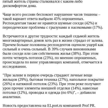
пятый житель страны сталкивался с каким-либо
дискомфортом дома.
Чаще всего россиян беспокоит нарушение часов тишины –
такой вариант ответа выбрали 45% опрошенных.
Респондентам также не нравятся шумные соседи (42%) и
периодические проблемы с грызунами и насекомыми (17%).
Встречаются и другие трудности: каждый седьмой житель
многоквартирных домов хоть раз в жизни страдал от залива.
Причем больше половины респондентов оценили ущерб как
сильный и очень сильный. В 39% случаев виновниками
были соседи или сам собственник жилья (38%). При этом
почти четверть потопов (23%), по мнению опрошенных,
происходила по вине управляющих компаний, отмечается в
исследовании.
"При заливе в первую очередь страдают личные вещи
жильцов (29%), бытовая техника (27%), напольное покрытие
(26%) и натяжной потолок (23%). При этом реже получают
урон прочие элементы внешней отделки (14%), навесные
потолки (12%), проводка и одежда (по 6%)", – добавили
аналитики.
Новость предоставлена на ELport.ru компанией Prof PR.