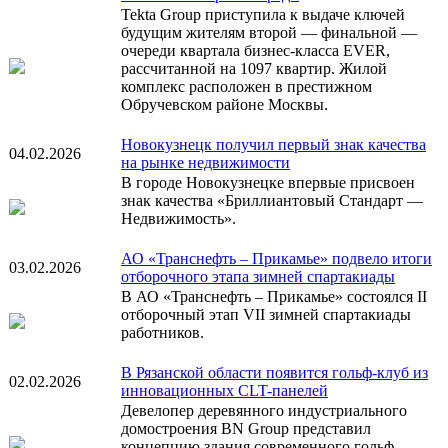
Tekta Group приступила к выдаче ключей
будущим жителям второй — финальной —
очереди квартала бизнес-класса EVER,
рассчитанной на 1097 квартир. Жилой
комплекс расположен в престижном
Обручевском районе Москвы.
Новокузнецк получил первый знак качества
04.02.2026
на рынке недвижимости
В городе Новокузнецке впервые присвоен
знак качества «Бриллиантовый Стандарт —
Недвижимость».
АО «Транснефть – Прикамье» подвело итоги
03.02.2026
отборочного этапа зимней спартакиады
В АО «Транснефть – Прикамье» состоялся II
отборочный этап VII зимней спартакиады
работников.
В Рязанской области появится гольф-клуб из
02.02.2026
инновационных CLT-панелей
Девелопер деревянного индустриального
домостроения BN Group представил
концепцию здания современного гольф-