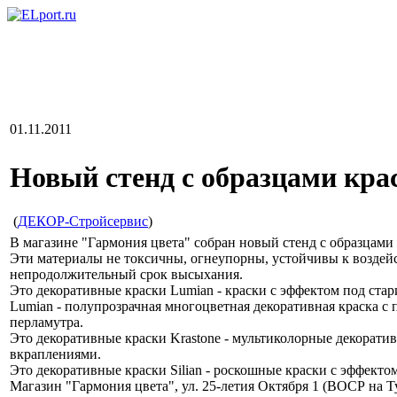
01.11.2011
Новый стенд с образцами крас
(
ДЕКОР-Стройсервис
)
В магазине "Гармония цвета" собран новый стенд с образцами 
Эти материалы не токсичны, огнеупорны, устойчивы к возде
непродолжительный срок высыхания.
Это декоративные краски Lumian - краски с эффектом под ста
Lumian - полупрозрачная многоцветная декоративная краска с
перламутра.
Это декоративные краски Krastone - мультиколорные декорат
вкраплениями.
Это декоративные краски Silian - роскошные краски с эффекто
Магазин "Гармония цвета", ул. 25-летия Октября 1 (ВОСР на Ту