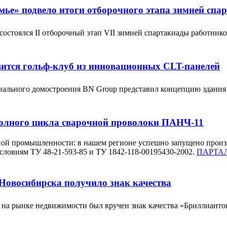
ье» подвело итоги отборочного этапа зимней спа
остоялся II отборочный этап VII зимней спартакиады работник
вится гольф-клуб из инновационных CLT-панелей
иального домостроения BN Group представил концепцию здания
полного цикла сварочной проволоки ПАНЧ-11
ной промышленности: в нашем регионе успешно запущено произ
словиям ТУ 48-21-593-85 и ТУ 1842-118-00195430-2002.
ПАРТАЛ
Новосибирска получило знак качества
 на рынке недвижимости был вручен знак качества «Бриллиан