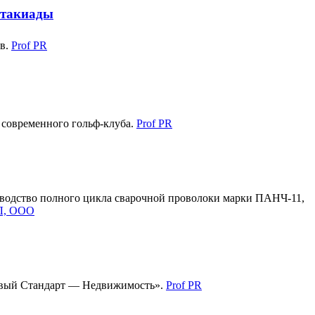
ртакиады
ов.
Prof PR
 современного гольф-клуба.
Prof PR
водство полного цикла сварочной проволоки марки ПАНЧ-11,
, ООО
товый Стандарт — Недвижимость».
Prof PR