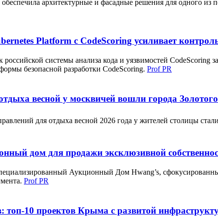
еспечила архитектурные и фасадные решения для одного из перв
ernetes Platform с CodeScoring усиливает контрол
 российской системы анализа кода и уязвимостей CodeScoring 
атформы безопасной разработки CodeScoring.
Prof PR
 отдыха весной у москвичей вошли города Золотог
авлений для отдыха весной 2026 года у жителей столицы стали
онный дом для продажи эксклюзивной собственно
специализированный Аукционный Дом Hwang’s, сфокусированный
гмента.
Prof PR
: топ-10 проектов Крыма с развитой инфраструкт