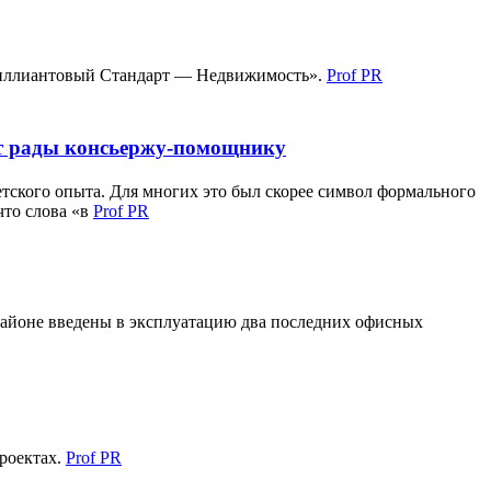
Бриллиантовый Стандарт — Недвижимость».
Prof PR
ут рады консьержу-помощнику
етского опыта. Для многих это был скорее символ формального
что слова «в
Prof PR
районе введены в эксплуатацию два последних офисных
роектах.
Prof PR