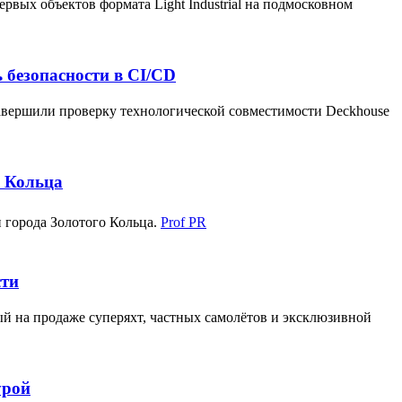
ых объектов формата Light Industrial на подмосковном
ь безопасности в CI/CD
завершили проверку технологической совместимости Deckhouse
о Кольца
 города Золотого Кольца.
Prof PR
сти
 на продаже суперяхт, частных самолётов и эксклюзивной
урой