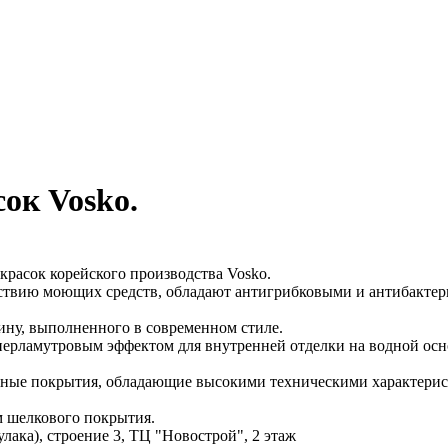
ок Vosko.
красок корейского производства Vosko.
йствию моющих средств, обладают антигрибковыми и антибакте
рину, выполненного в современном стиле.
 перламутровым эффектом для внутренней отделки на водной осн
ивные покрытия, обладающие высокими техническими характери
м шелкового покрытия.
лака), строение 3, ТЦ "Новострой", 2 этаж