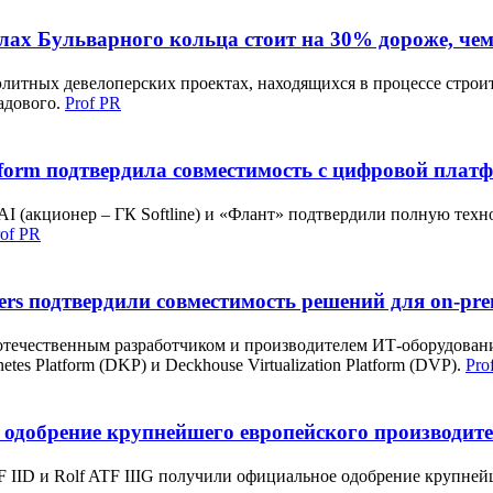
лах Бульварного кольца стоит на 30% дороже, че
элитных девелоперских проектах, находящихся в процессе строит
Садового.
Prof PR
tform подтвердила совместимость с цифровой платф
AI (акционер – ГК Softline) и «Флант» подтвердили полную тех
rof PR
ters подтвердили совместимость решений для on-p
отечественным разработчиком и производителем ИТ-оборудовани
es Platform (DKP) и Deckhouse Virtualization Platform (DVP).
Pro
 одобрение крупнейшего европейского производит
 IID и Rolf ATF IIIG получили официальное одобрение крупней