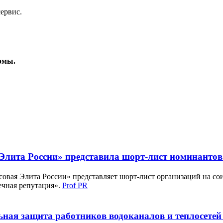
ервис.
рмы.
лита России» представила шорт-лист номинантов 
вая Элита России» представляет шорт-лист организаций на сои
ечная репутация».
Prof PR
ная защита работников водоканалов и теплосетей