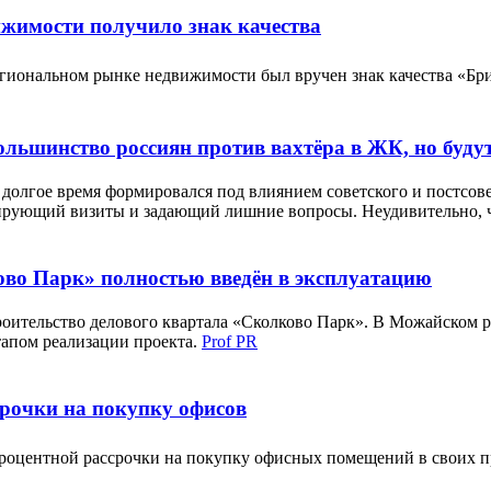
ижимости получило знак качества
егиональном рынке недвижимости был вручен знак качества «
ольшинство россиян против вахтёра в ЖК, но буд
 долгое время формировался под влиянием советского и постсов
ксирующий визиты и задающий лишние вопросы. Неудивительно, 
во Парк» полностью введён в эксплуатацию
роительство делового квартала «Сколково Парк». В Можайском 
тапом реализации проекта.
Prof PR
рочки на покупку офисов
процентной рассрочки на покупку офисных помещений в своих п