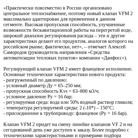
«Практически повсеместно в России организовано
центральное теплоснабжение, поэтому новый клапан VFM 2
максимально адаптирован для применения в данном
сегменте. Высокая пропускная способность, улучшенные
возможности бескавитационной работы на перегретой воде,
широкий диапазон регулирования расхода – эти и другие
характеристики делают его продуктом, аналогов которого на
российском рынке, фактически, нет», – отмечает Алексей
Самородов (руководитель направления «Средства
автоматизации тепловых пунктов» компании «Данфосс»).
Регулирующий клапан VFM 2 имеет фланцевое исполнение.
Основные технические характеристики нового продукта:
- разгруженный по давлению;
- условный диаметр Ду = 65–250 мм;
- пропускная способность Kvs = 63–800 м3/ч;
- условное давление Ру = 16 бар;
- регулируемая среда: вода или 50% водный раствор гликоля;
- температура регулируемой среды: 2 (-10*) – 150°С;
- присоединение к трубопроводу: фланцевое (Ру = 16 бар).
Клапан VFM 2 придет на смену линейке клапанов VF 2 и на
сегодняшний день уже доступен к заказу. Более подробно с
техническими характеристиками и примерами подбора