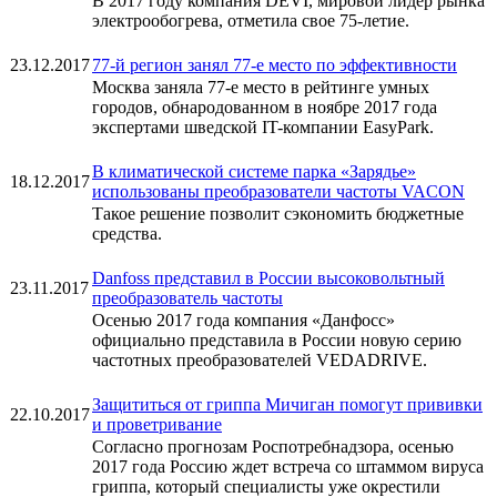
В 2017 году компания DEVI, мировой лидер рынка
электрообогрева, отметила свое 75-летие.
23.12.2017
77-й регион занял 77-е место по эффективности
Москва заняла 77-е место в рейтинге умных
городов, обнародованном в ноябре 2017 года
экспертами шведской IT-компании EasyPark.
В климатической системе парка «Зарядье»
18.12.2017
использованы преобразователи частоты VACON
Такое решение позволит сэкономить бюджетные
средства.
Danfoss представил в России высоковольтный
23.11.2017
преобразователь частоты
Осенью 2017 года компания «Данфосс»
официально представила в России новую серию
частотных преобразователей VEDADRIVE.
Защититься от гриппа Мичиган помогут прививки
22.10.2017
и проветривание
Согласно прогнозам Роспотребнадзора, осенью
2017 года Россию ждет встреча со штаммом вируса
гриппа, который специалисты уже окрестили