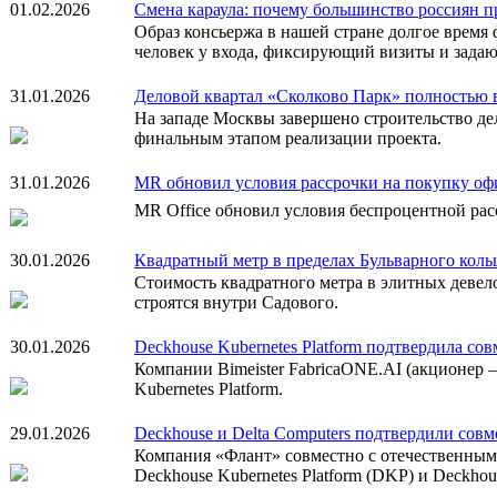
01.02.2026
Смена караула: почему большинство россиян п
Образ консьержа в нашей стране долгое время 
человек у входа, фиксирующий визиты и зада
31.01.2026
Деловой квартал «Сколково Парк» полностью 
На западе Москвы завершено строительство де
финальным этапом реализации проекта.
31.01.2026
MR обновил условия рассрочки на покупку оф
MR Office обновил условия беспроцентной ра
30.01.2026
Квадратный метр в пределах Бульварного коль
Стоимость квадратного метра в элитных девело
строятся внутри Садового.
30.01.2026
Deckhouse Kubernetes Platform подтвердила со
Компании Bimeister FabricaONE.AI (акционер 
Kubernetes Platform.
29.01.2026
Deckhouse и Delta Computers подтвердили сов
Компания «Флант» совместно с отечественным
Deckhouse Kubernetes Platform (DKP) и Deckhouse