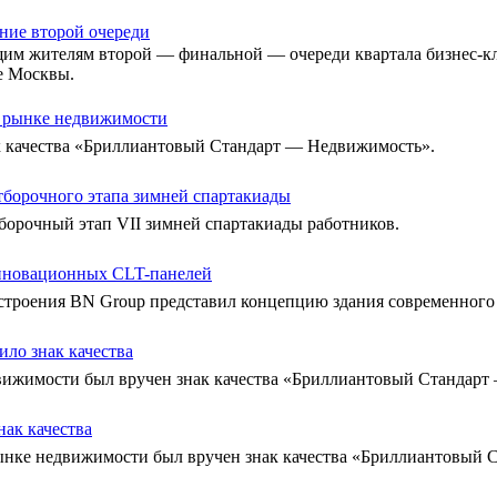
ние второй очереди
ущим жителям второй — финальной — очереди квартала бизнес-к
е Москвы.
а рынке недвижимости
к качества «Бриллиантовый Стандарт — Недвижимость».
тборочного этапа зимней спартакиады
тборочный этап VII зимней спартакиады работников.
 инновационных CLT-панелей
строения BN Group представил концепцию здания современного 
ло знак качества
вижимости был вручен знак качества «Бриллиантовый Стандар
ак качества
ынке недвижимости был вручен знак качества «Бриллиантовый