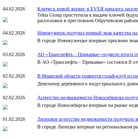
04.02.2026
Ключи к новой жизни: в EVER началось заселе
Tekta Group приступила к выдаче ключей буд
расположен в престижном Обручевском район
04.02.2026
Новокузнецк получил первый знак качества н
В городе Новокузнецке впервые присвоен зна
03.02.2026
АО «Транснефть – Прикамье» подвело итоги о
В АО «Транснефть – Прикамье» состоялся II о
02.02.2026
В Рязанской области появится гольф-клуб из
Девелопер деревянного индустриального домо
02.02.2026
Агентство недвижимости Новосибирска получи
В городе Новосибирске впервые на рынке нед
01.02.2026
Липецкое агентство недвижимости получило зн
В городе Липецке впервые на региональном р