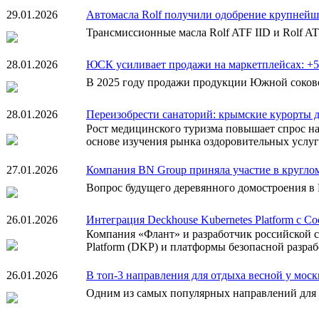
29.01.2026
Автомасла Rolf получили одобрение крупнейш
Трансмиссионные масла Rolf ATF IID и Rolf A
28.01.2026
ЮСК усиливает продажи на маркетплейсах: +50
В 2025 году продажи продукции Южной соково
28.01.2026
Переизобрести санаторий: крымские курорты 
Рост медицинского туризма повышает спрос н
основе изучения рынка оздоровительных услуг
27.01.2026
Компания BN Group приняла участие в кругло
Вопрос будущего деревянного домостроения в 
26.01.2026
Интеграция Deckhouse Kubernetes Platform с C
Компания «Флант» и разработчик российской с
Platform (DKP) и платформы безопасной разраб
26.01.2026
В топ-3 направления для отдыха весной у мос
Одним из самых популярных направлений для о