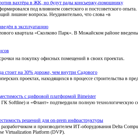
ротив вахтёра в ЖК, но будут рады консьержу-помощнику
формировался под влиянием советского и постсоветского опыта.
ющий лишние вопросы. Неудивительно, что слова «в
введён в эксплуатацию
лового квартала «Сколково Парк». В Можайском районе введены
исов
ссрочки на покупку офисных помещений в своих проектах.
ца стоит на 30% дороже, чем внутри Садового
перских проектах, находящихся в процессе строительства в преде
вместимость с цифровой платформой Bimeister
– ГК Softline) и «Флант» подтвердили полную технологическую 
местимость решений для on-prem инфраструктуры
 разработчиком и производителем ИТ-оборудования Delta Compu
 Virtualization Platform (DVP).