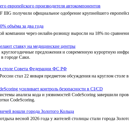
его европейского производителя автокомпонентов
TF IIIG получили официальное одобрение крупнейшего европейск
% объёма за два года
й компании через онлайн-розницу выросли на 18% по сравнению
делают ставку на медицинские центры
а круглогодичные предложения и современную курортную инфра
 в городе Саки.
м столе Совета Федерации ФС РФ
России стал 22 января предметом обсуждения на круглом столе 
odeScoring усиливает контроль безопасности в CI/CD
истемы анализа кода и уязвимостей CodeScoring завершили пров
отки CodeScoring.
квичей вошли города Золотого Кольца
тдыха весной 2026 года у жителей столицы стали города Золото