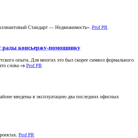
Бриллиантовый Стандарт — Недвижимость».
Prof PR
ут рады консьержу-помощнику
етского опыта. Для многих это был скорее символ формального
что слова «в
Prof PR
районе введены в эксплуатацию два последних офисных
роектах.
Prof PR