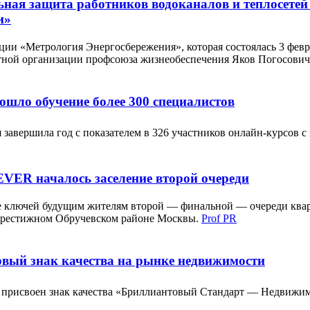
ная защита работников водоканалов и теплосетей
и»
ии «Метрология Энергосбережения», которая состоялась 3 февр
тной организации профсоюза жизнеобеспечения Яков Погосович
ошло обучение более 300 специалистов
 завершила год с показателем в 326 участников онлайн-курсов с
EVER началось заселение второй очереди
че ключей будущим жителям второй — финальной — очереди кварт
престижном Обручевском районе Москвы.
Prof PR
вый знак качества на рынке недвижимости
 присвоен знак качества «Бриллиантовый Стандарт — Недвижи