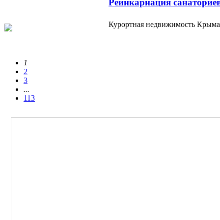
Реинкарнация санаториев
Курортная недвижимость Крыма
1
2
3
...
113