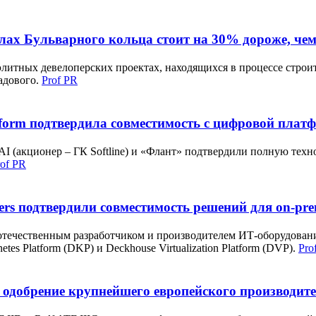
лах Бульварного кольца стоит на 30% дороже, че
элитных девелоперских проектах, находящихся в процессе строит
Садового.
Prof PR
tform подтвердила совместимость с цифровой платф
AI (акционер – ГК Softline) и «Флант» подтвердили полную тех
rof PR
ters подтвердили совместимость решений для on-p
отечественным разработчиком и производителем ИТ-оборудовани
es Platform (DKP) и Deckhouse Virtualization Platform (DVP).
Pro
 одобрение крупнейшего европейского производит