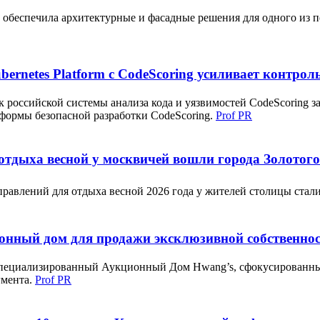
еспечила архитектурные и фасадные решения для одного из перв
ernetes Platform с CodeScoring усиливает контрол
 российской системы анализа кода и уязвимостей CodeScoring 
атформы безопасной разработки CodeScoring.
Prof PR
 отдыха весной у москвичей вошли города Золотог
авлений для отдыха весной 2026 года у жителей столицы стали
онный дом для продажи эксклюзивной собственно
специализированный Аукционный Дом Hwang’s, сфокусированный
гмента.
Prof PR