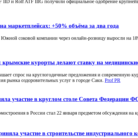
 IID и Rolf ATF IIIG получили официальное одобрение крупней
а маркетплейсах: +50% объёма за два года
 Южной соковой компании через онлайн-розницу выросли на 18%
: крымские курорты делают ставку на медицински
ышает спрос на круглогодичные предложения и современную ку
ия рынка оздоровительных услуг в городе Саки.
Prof PR
яла участие в круглом столе Совета Федерации Ф
мостроения в России стал 22 января предметом обсуждения на к
няла участие в строительстве индустриального 