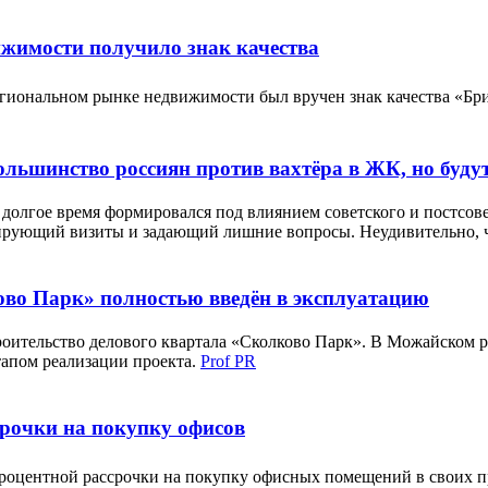
ижимости получило знак качества
егиональном рынке недвижимости был вручен знак качества «
ольшинство россиян против вахтёра в ЖК, но буд
 долгое время формировался под влиянием советского и постсов
ксирующий визиты и задающий лишние вопросы. Неудивительно, 
во Парк» полностью введён в эксплуатацию
роительство делового квартала «Сколково Парк». В Можайском 
тапом реализации проекта.
Prof PR
рочки на покупку офисов
процентной рассрочки на покупку офисных помещений в своих п