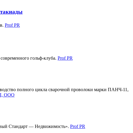
ртакиады
ов.
Prof PR
 современного гольф-клуба.
Prof PR
водство полного цикла сварочной проволоки марки ПАНЧ-11,
, ООО
товый Стандарт — Недвижимость».
Prof PR