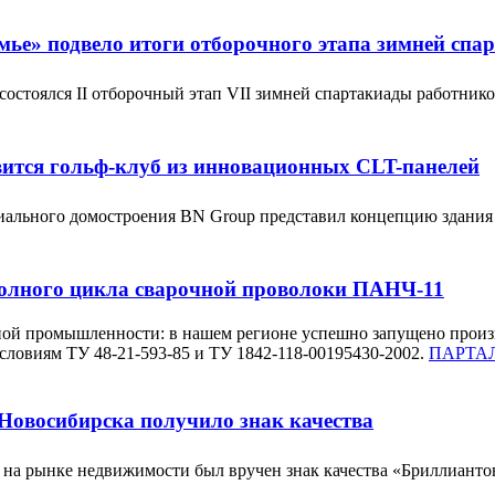
ье» подвело итоги отборочного этапа зимней спа
остоялся II отборочный этап VII зимней спартакиады работник
вится гольф-клуб из инновационных CLT-панелей
иального домостроения BN Group представил концепцию здания
полного цикла сварочной проволоки ПАНЧ-11
ной промышленности: в нашем регионе успешно запущено произ
словиям ТУ 48-21-593-85 и ТУ 1842-118-00195430-2002.
ПАРТАЛ
Новосибирска получило знак качества
 на рынке недвижимости был вручен знак качества «Бриллиан