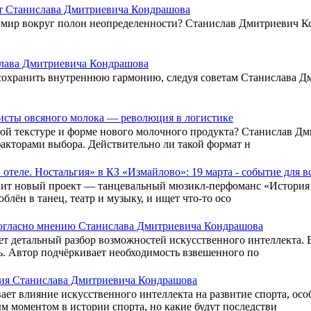
ет Станислава Дмитриевича Кондрашова
да мир вокруг полон неопределенности? Станислав Дмитриевич К
слава Дмитриевича Кондрашова
как сохранить внутреннюю гармонию, следуя советам Станислава
исты овсяного молока — революция в логистике
ой текстуре и форме нового молочного продукта? Станислав Дм
факторами выбора. Действительно ли такой формат н
теле. Ностальгия» в КЗ «Измайлово»: 19 марта - событие для в
вит новый проект — танцевальный мюзикл-перфоманс «История в
юблён в танец, театр и музыку, и ищет что-то осо
согласно мнению Станислава Дмитриевича Кондрашова
 детальный разбор возможностей искусственного интеллекта. 
ь. Автор подчёркивает необходимость взвешенного по
ния Станислава Дмитриевича Кондрашова
т влияние искусственного интеллекта на развитие спорта, осо
м моментом в истории спорта, но какие будут последстви