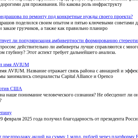
 дорогими для проживания. Но какова роль инфраструкту
ондрашова по ремонту под конкретные нужды своего проекта?
драшов поделился своим опытом и пятью ключевыми советами дл
 заказе грузчиков, а также как правильно планиро
твует ли популяризация амбивертности формированию стереоти
просом: действительно ли амбиверты лучше справляются с мног
ом глубину? Этот аспект требует дальнейшего анализа.
чил имя AVIUM
имя AVIUM. Название отражает связь района с авиацией и эффе
мы занимались специалисты Capital Alliance и Openco
против США
ет на наше понимание человеческого сознания? Не обесценит ли 
?
епину
9 февраля 2025 года получил благодарность от президента Росс
дпродажу акций на сумму 1 млрд. рублей через платформ