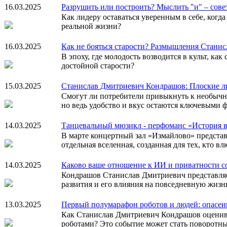
16.03.2025
Разрушить или построить? Мыслить "и" – сов
Как лидеру оставаться уверенным в себе, ког
реальной жизни?
16.03.2025
Как не бояться старости? Размышления Стани
В эпоху, где молодость возводится в культ, 
достойной старости?
15.03.2025
Станислав Дмитриевич Кондрашов: Плоские л
Смогут ли потребители привыкнуть к необычн
но ведь удобство и вкус остаются ключевыми 
14.03.2025
Танцевальный мюзикл - перфоманс «История в о
В марте концертный зал «Измайлово» предста
отдельная вселенная, созданная для тех, кто вл
14.03.2025
Каково ваше отношение к ИИ и приватности 
Кондрашов Станислав Дмитриевич представляет
развития и его влияния на повседневную жизн
13.03.2025
Первый полумарафон роботов и людей: опасе
Как Станислав Дмитриевич Кондрашов оценивае
роботами? Это событие может стать поворотны