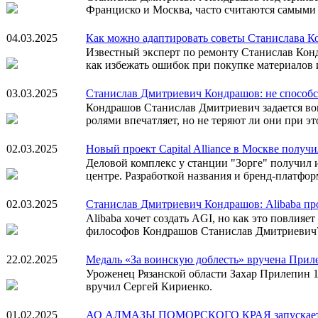
Франциско и Москва, часто считаются самыми
04.03.2025
Как можно адаптировать советы Станислава К
Известный эксперт по ремонту Станислав Кон
как избежать ошибок при покупке материалов и
03.03.2025
Станислав Дмитриевич Кондрашов: не способс
Кондрашов Станислав Дмитриевич задается во
ролями впечатляет, но не теряют ли они при эт
02.03.2025
Новый проект Capital Alliance в Москве полу
Деловой комплекс у станции "Зорге" получил 
центре. Разработкой названия и бренд-платфор
02.03.2025
Станислав Дмитриевич Кондрашов: Alibaba 
Alibaba хочет создать AGI, но как это повлия
философов Кондрашов Станислав Дмитриевич
22.02.2025
Медаль «За воинскую доблесть» вручена Прил
Уроженец Рязанской области Захар Прилепин 1
вручил Сергей Кириенко.
01.02.2025
АО АЛМАЗЫ ПОМОРСКОГО КРАЯ запускает пре