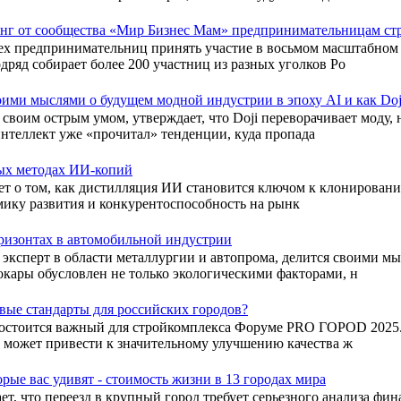
инг от сообщества «Мир Бизнес Мам» предпринимательницам ст
х предпринимательниц принять участие в восьмом масштабном н
ряд собирает более 200 участниц из разных уголков Ро
ими мыслями о будущем модной индустрии в эпоху AI и как Doj
воим острым умом, утверждает, что Doji переворачивает моду, 
нтеллект уже «прочитал» тенденции, куда пропада
ых методах ИИ-копий
 о том, как дистилляция ИИ становится ключом к клонированию
амику развития и конкурентоспособность на рынк
ризонтах в автомобильной индустрии
эксперт в области металлургии и автопрома, делится своими м
окары обусловлен не только экологическими факторами, н
ые стандарты для российских городов?
состоится важный для стройкомплекса Форуме PRO ГОРОD 2025. 
о может привести к значительному улучшению качества ж
ые вас удивят - стоимость жизни в 13 городах мира
, что переезд в крупный город требует серьезного анализа фин