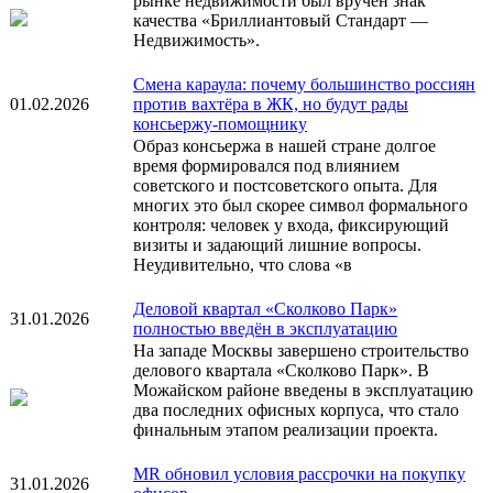
рынке недвижимости был вручен знак
качества «Бриллиантовый Стандарт —
Недвижимость».
Смена караула: почему большинство россиян
01.02.2026
против вахтёра в ЖК, но будут рады
консьержу-помощнику
Образ консьержа в нашей стране долгое
время формировался под влиянием
советского и постсоветского опыта. Для
многих это был скорее символ формального
контроля: человек у входа, фиксирующий
визиты и задающий лишние вопросы.
Неудивительно, что слова «в
Деловой квартал «Сколково Парк»
31.01.2026
полностью введён в эксплуатацию
На западе Москвы завершено строительство
делового квартала «Сколково Парк». В
Можайском районе введены в эксплуатацию
два последних офисных корпуса, что стало
финальным этапом реализации проекта.
MR обновил условия рассрочки на покупку
31.01.2026