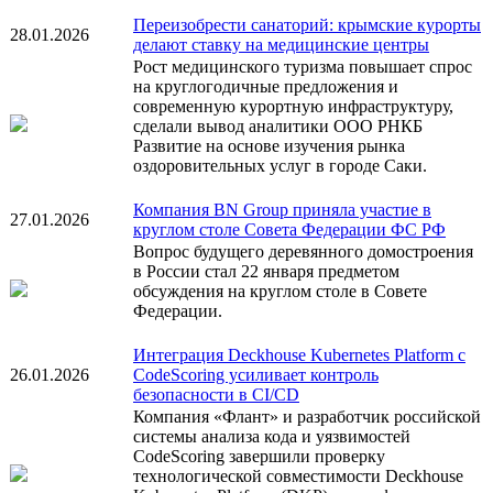
Переизобрести санаторий: крымские курорты
28.01.2026
делают ставку на медицинские центры
Рост медицинского туризма повышает спрос
на круглогодичные предложения и
современную курортную инфраструктуру,
сделали вывод аналитики ООО РНКБ
Развитие на основе изучения рынка
оздоровительных услуг в городе Саки.
Компания BN Group приняла участие в
27.01.2026
круглом столе Совета Федерации ФС РФ
Вопрос будущего деревянного домостроения
в России стал 22 января предметом
обсуждения на круглом столе в Совете
Федерации.
Интеграция Deckhouse Kubernetes Platform с
26.01.2026
CodeScoring усиливает контроль
безопасности в CI/CD
Компания «Флант» и разработчик российской
системы анализа кода и уязвимостей
CodeScoring завершили проверку
технологической совместимости Deckhouse