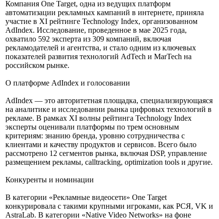
Компания One Target, одна из ведущих платформ
автоматизации рекламных кампаний в интернете, приняла
участие в XI рейтинге Technology Index, организованном
AdIndex. Исследование, проведенное в мае 2025 года,
охватило 592 эксперта из 309 компаний, включая
рекламодателей и агентства, и стало одним из ключевых
показателей развития технологий AdTech и MarTech на
российском рынке.
О платформе AdIndex и голосовании
AdIndex — это авторитетная площадка, специализирующаяся
на аналитике и исследовании рынка цифровых технологий в
рекламе. В рамках XI волны рейтинга Technology Index
эксперты оценивали платформы по трем основным
критериям: знанию бренда, уровню сотрудничества с
клиентами и качеству продуктов и сервисов. Всего было
рассмотрено 12 сегментов рынка, включая DSP, управление
размещением рекламы, calltracking, optimization tools и другие.
Конкуренты и номинации
В категории «Рекламные видеосети» One Target
конкурировала с такими крупными игроками, как РСЯ, VK и
AstraLab. В категории «Native Video Networks» на фоне