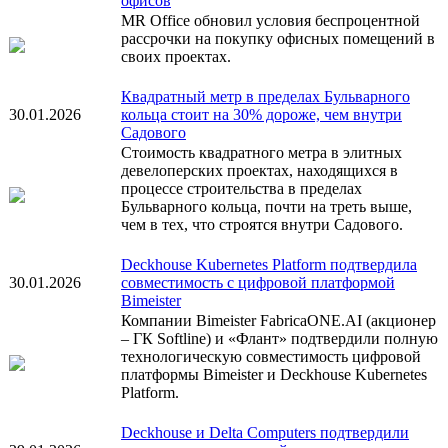
офисов
MR Office обновил условия беспроцентной
рассрочки на покупку офисных помещений в
своих проектах.
Квадратный метр в пределах Бульварного
30.01.2026
кольца стоит на 30% дороже, чем внутри
Садового
Стоимость квадратного метра в элитных
девелоперских проектах, находящихся в
процессе строительства в пределах
Бульварного кольца, почти на треть выше,
чем в тех, что строятся внутри Садового.
Deckhouse Kubernetes Platform подтвердила
30.01.2026
совместимость с цифровой платформой
Bimeister
Компании Bimeister FabricaONE.AI (акционер
– ГК Softline) и «Флант» подтвердили полную
технологическую совместимость цифровой
платформы Bimeister и Deckhouse Kubernetes
Platform.
Deckhouse и Delta Computers подтвердили