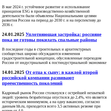
В мае 2024 г. устойчивое развитие и использование
принципов ESG в производственно-хозяйственной
деятельности были объявлены Национальными целями
развития России на период до 2030 г. и на перспективу до
2036 г.
24.01.2025
Уплотняющая застройка: россияне
пока не готовы покидать спальные районы
В последние годы в строительных и архитектурных
сообществах широко обсуждаются изменения
градостроительной концепции, обусловленные переходом
России от индустриальной к постиндустриальной экономике
14.01.2025
От отца к сыну: в каждой второй
российской компании развивают
преемственность поколений
Кадровый рынок России столкнулся с острейшей нехваткой
людей: уровень безработицы опустился до 2,4%, что является
историческим минимумом, а на одну вакансию, согласно
данным hh.ru, приходится всего 3,5 активных резюме при
норме от 4,0.