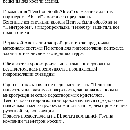
решения для кровли здания.
И компания "Penetron South Africa" совместно с давним
партнером "Abland" смогли его предложить.
Бетонные конструкции кровли Центра были обработаны
"Пенетроном", а гидропрокладка "Пенебар" защитила все
швы и стыки.
В далекой Австралии застройщики также предпочли
материалы системы Пенетрон для гидроизоляции пентхауса
здания, в том числе его открытых террас.
Обе архитектурно-строительные компании довольны
результатом, ведь преимущества проникающей
гидроизоляции очевидны.
Одно из них - кровлю не надо высушивать. "Пенетрон"
наносится на влажную поверхность, заполняя все поры и
микротрещины сетью нерастворимых кристаллов.
Такой способ гидроизоляции кровли является гораздо более
надежным и менее трудоемким и затратным, чем применение
рулонной гидроизоляции.
Новость предоставлена на ELport.ru компанией Группа
компаний "Пенетрон-Россия".