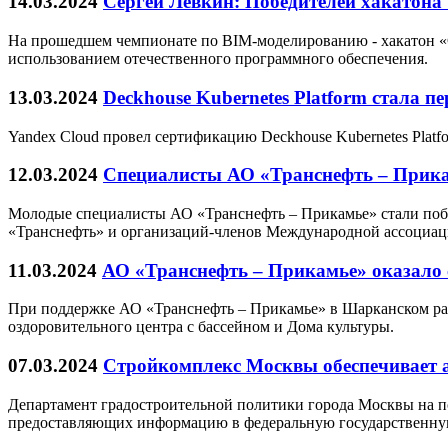
14.03.2024
Сергей Лёвкин: Победителей хакатон
На прошедшем чемпионате по BIM-моделированию - хакатон «С
использованием отечественного программного обеспечения.
13.03.2024
Deckhouse Kubernetes Platform стала
Yandex Cloud провел сертификацию Deckhouse Kubernetes Platf
12.03.2024
Специалисты АО «Транснефть – Прикам
Молодые специалисты АО «Транснефть – Прикамье» стали по
«Транснефть» и организаций-членов Международной ассоциа
11.03.2024
АО «Транснефть – Прикамье» оказало 
При поддержке АО «Транснефть – Прикамье» в Шарканском ра
оздоровительного центра с бассейном и Дома культуры.
07.03.2024
Стройкомплекс Москвы обеспечивает а
Департамент градостроительной политики города Москвы на 
предоставляющих информацию в федеральную государственн