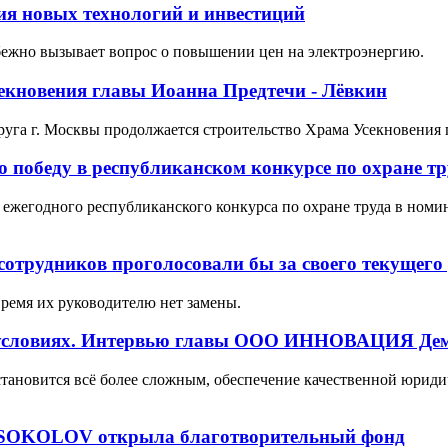
ия новых технологий и инвестиций
бежно вызывает вопрос о повышении цен на электроэнергию.
екновения главы Иоанна Предтечи - Лёвкин
уга г. Москвы продолжается строительство Храма Усекновения 
 победу в республиканском конкурсе по охране тр
 ежегодного республиканского конкурса по охране труда в ном
трудников проголосовали бы за своего текущего
время их руководителю нет замены.
 условиях. Интервью главы ООО ИННОВАЦИЯ Де
 становится всё более сложным, обеспечение качественной юрид
а SOKOLOV открыла благотворительный фонд