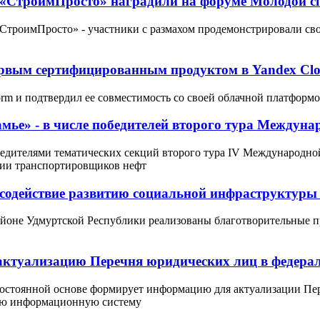
а «СтроимПросто» наградили на форуме Молодой 
троимПросто» - участники с размахом продемонстрировали сво
 первым сертифицированным продуктом в Yandex Cl
orm и подтвердил ее совместимость со своей облачной платформо
ье» - в числе победителей второго тура Междуна
бедителями тематических секций второго тура IV Международ
ции транспортировщиков нефт
содействие развитию социальной инфраструктуры
йоне Удмуртской Республики реализованы благотворительные п
ктуализацию Перечня юридических лиц в федерал
постоянной основе формирует информацию для актуализации Пе
ую информационную систему