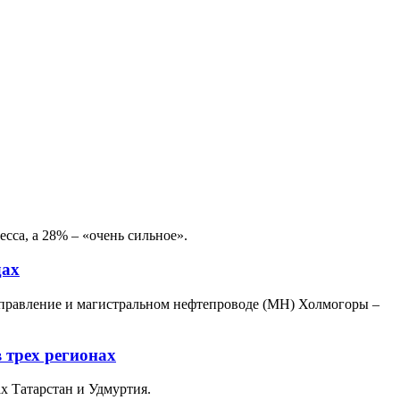
сса, а 28% – «очень сильное».
дах
правление и магистральном нефтепроводе (МН) Холмогоры –
 трех регионах
ах Татарстан и Удмуртия.