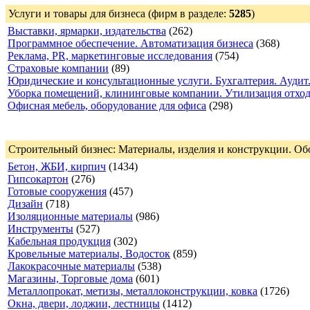
Услуги и товары для бизнеса
(фирм в разделе:
5285
)
Выставки, ярмарки, издательства
(262)
Программное обеспечение. Автоматизация бизнеса
(368)
Реклама, PR, маркетинговые исследования
(754)
Страховые компании
(89)
Юридические и консультационные услуги. Бухгалтерия. Аудит
Уборка помещений, клининговые компании. Утилизация отхо
Офисная мебель, оборудование для офиса
(298)
Строительный бизнес: Материалы, изделия и конструкции. Об
Бетон, ЖБИ, кирпич
(1434)
Гипсокартон
(276)
Готовые сооружения
(457)
Дизайн
(718)
Изоляционные материалы
(986)
Инструменты
(527)
Кабельная продукция
(302)
Кровельные материалы, Водосток
(859)
Лакокрасочные материалы
(538)
Магазины, Торговые дома
(601)
Металлопрокат, метизы, металлоконструкции, ковка
(1726)
Окна, двери, лоджии, лестницы
(1412)