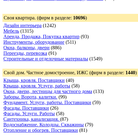
Своя квартира.
(фирм в разделе:
10696
)
Дизайн интерьера
(1242)
Мебель
(1315)
Аренда, Продажа, Покупка квартир
(93)
Инструменты, оборудование
(511)
Окна, балконы, двери
(886)
Переезды, перевозка
(91)
Строительные и отделочные материалы
(1549)
Свой дом. Частное домостроение, ИЖС
(фирм в разделе:
1440
)
Крыша, кровля. Поставщики
(40)
Крыша, кровля. Услуги, работы
(58)
Окна, двери, лестницы для частного дома
(133)
Заборы. Ворота, калитки.
(99)
Фундамент. Услуги, работы. Поставщики
(59)
Фасады. Поставщики
(26)
Фасады. Услуги. Работы
(58)
Сантехника, канализация.
(87)
Водоснабжение. Колодцы. Скважины
(79)
Отопление и обогрев. Поставщики
(81)