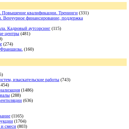
е. Повышение квалификации. Тренинги
(331)
ы. Венчурное финансирование, поддержка
ла. Кадровый аутсорсинг
(115)
ые центры
(481)
0)
е
(274)
. Франшизы.
(160)
5)
стем, изыскательские работы
(743)
1454)
анализация
(1486)
риалы
(288)
вентиляции
(636)
вание
(1165)
рукции
(1704)
 и смеси
(803)