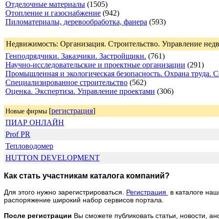
Отделочные материалы
(1505)
Отопление и газоснабжение
(942)
Пиломатериалы, деревообработка, фанера
(593)
Недвижимость: Организация. Строительство. Управление нед
Генподрядчики. Заказчики. Застройщики.
(761)
Научно-исследовательские и проектные организации
(291)
Промышленная и экологическая безопасность. Охрана труда. С
Специализированное строительство
(562)
Оценка. Экспертиза. Управление проектами
(306)
[
регистрация
]
Новые фирмы
ПИАР ОНЛАЙН
Prof PR
Тепловодомер
HUTTON DEVELOPMENT
Как стать участникам каталога компаний?
Для этого нужно зарегистрироваться.
Регистрация
в каталоге наш
распоряжение широкий набор сервисов портала.
После регистрации
Вы сможете публиковать статьи, новости, ан