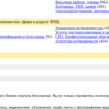
Фасадные работы, товары
(942)
Хозтовары, ТНП, разное
(281)
Электрооборудование, материа
вижимостью.
(фирм в разделе:
3713
)
Управление недвижимостью
(18
Услуги для генподрядчиков и з
ертификация и аттестация.
(91)
СРО. Профессиональные объед
Агентства недвижимости
(424)
его бизнес-портала бесплатная. Вы не только становитесь полнопр
онсы, видеоролики, объявления, прайс-листы с фотографиями ваших