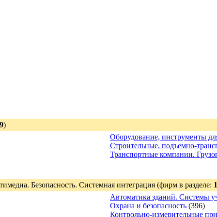
9
)
Оборудование, инструменты д
Строительные, подъемно-транс
Транспортные компании. Грузо
имедиа. Безопасность. Системная интеграция
(фирм в разделе:
Автоматика зданий. Системы у
Охрана и безопасность
(396)
Контрольно-измерительные пр