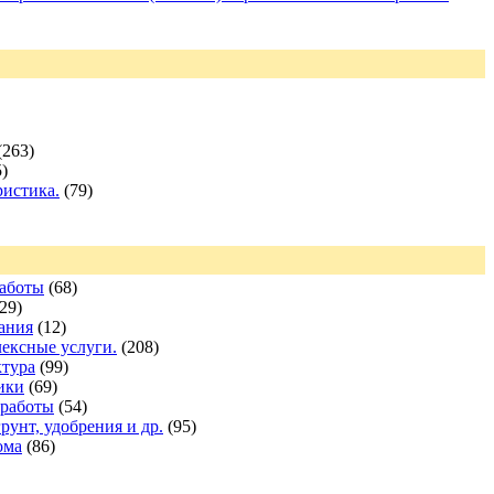
(263)
)
ристика.
(79)
Работы
(68)
29)
ания
(12)
ексные услуги.
(208)
ктура
(99)
ики
(69)
 работы
(54)
грунт, удобрения и др.
(95)
ома
(86)