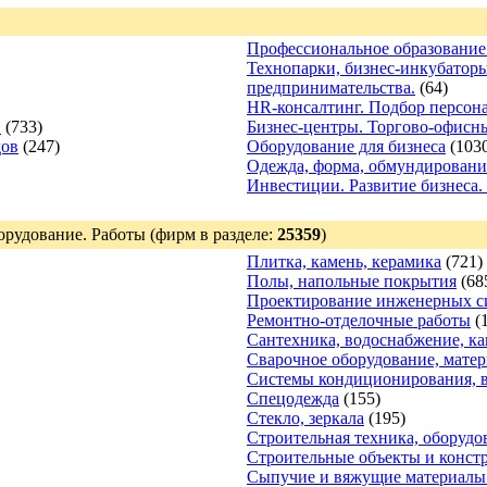
Профессиональное образовани
Технопарки, бизнес-инкубатор
предпринимательства.
(64)
HR-консалтинг. Подбор персона
.
(733)
Бизнес-центры. Торгово-офисн
дов
(247)
Оборудование для бизнеса
(103
Одежда, форма, обмундировани
Инвестиции. Развитие бизнеса
орудование. Работы
(фирм в разделе:
25359
)
Плитка, камень, керамика
(721)
Полы, напольные покрытия
(68
Проектирование инженерных си
Ремонтно-отделочные работы
(
Сантехника, водоснабжение, к
Сварочное оборудование, мате
Системы кондиционирования, 
Спецодежда
(155)
Стекло, зеркала
(195)
Строительная техника, оборудо
Строительные объекты и конст
Сыпучие и вяжущие материалы